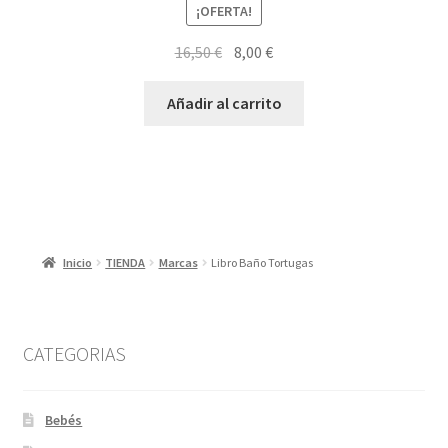
¡OFERTA!
El
El
16,50
€
8,00
€
precio
precio
original
actual
Añadir al carrito
era:
es:
16,50 €.
8,00 €.
Inicio
TIENDA
Marcas
Libro Baño Tortugas
CATEGORIAS
Bebés