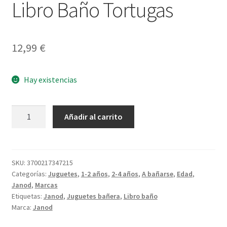
Libro Baño Tortugas
12,99
€
Hay existencias
Libro
Añadir al carrito
Baño
Tortugas
cantidad
SKU:
3700217347215
Categorías:
Juguetes
,
1-2 años
,
2-4 años
,
A bañarse
,
Edad
,
Janod
,
Marcas
Etiquetas:
Janod
,
Juguetes bañera
,
Libro baño
Marca:
Janod