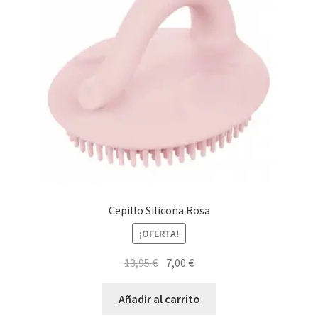
Cepillo Silicona Rosa
¡OFERTA!
El
El
13,95
€
7,00
€
precio
precio
original
actual
Añadir al carrito
era:
es: