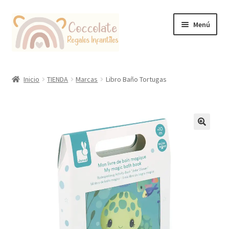
Ir
Ir
Menú
a
al
la
contenido
navegación
Tienda
Inicio
TIENDA
Marcas
Libro Baño Tortugas
Coccolate Puericultura y Juguetería Educativa
🔍