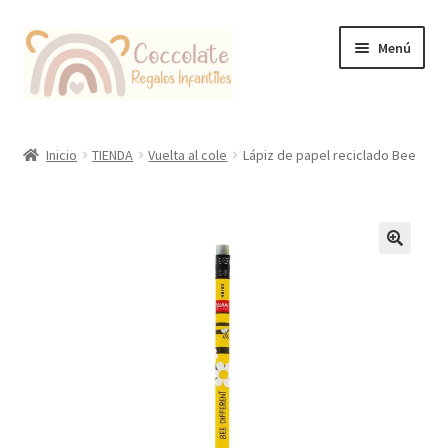
Ir
Ir
Menú
a
al
la
contenido
navegación
Tienda
Inicio
TIENDA
Vuelta al cole
Lápiz de papel reciclado Bee
Coccolate Puericultura y Juguetería Educativa
🔍