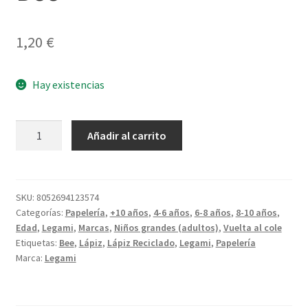
1,20
€
Hay existencias
Lápiz
Añadir al carrito
de
papel
reciclado
Bee
SKU:
8052694123574
Categorías:
Papelería
,
+10 años
,
4-6 años
,
6-8 años
,
8-10 años
,
cantidad
Edad
,
Legami
,
Marcas
,
Niños grandes (adultos)
,
Vuelta al cole
Etiquetas:
Bee
,
Lápiz
,
Lápiz Reciclado
,
Legami
,
Papelería
Marca:
Legami