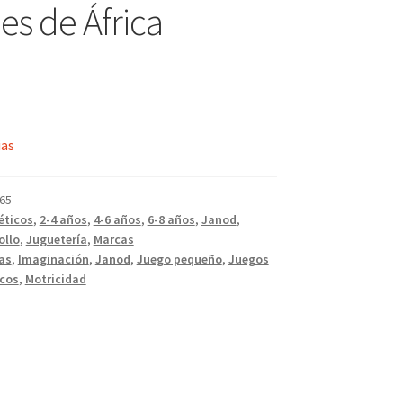
es de África
ias
65
éticos
,
2-4 años
,
4-6 años
,
6-8 años
,
Janod
,
ollo
,
Juguetería
,
Marcas
as
,
Imaginación
,
Janod
,
Juego pequeño
,
Juegos
cos
,
Motricidad