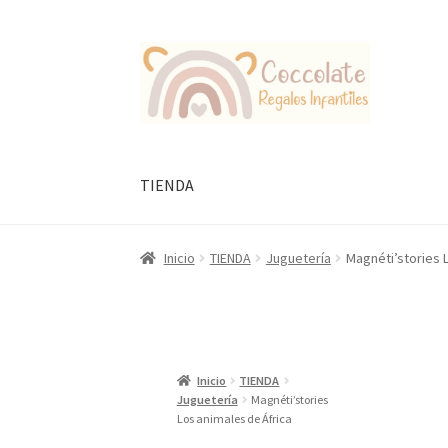
Ir
Ir
a
al
la
contenido
navegación
TIENDA
Inicio
TIENDA
Juguetería
Magnéti’stories 
Inicio
TIENDA
Juguetería
Magnéti’stories
Los animales de África