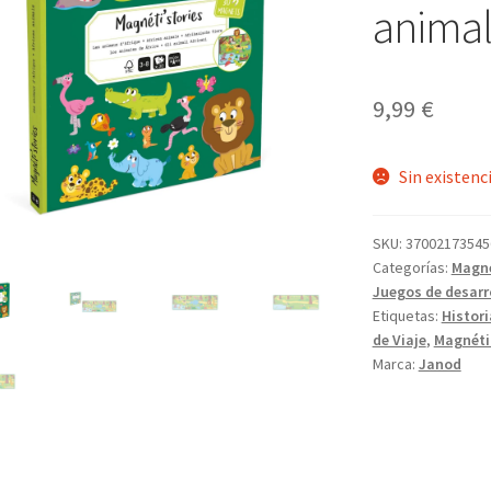
animal
9,99
€
Sin existenc
SKU:
37002173545
Categorías:
Magn
Juegos de desarr
Etiquetas:
Histori
de Viaje
,
Magnéti
Marca:
Janod