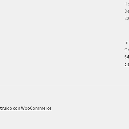
Ho
De
20
In
Or
6
ti
truido con WooCommerce
.