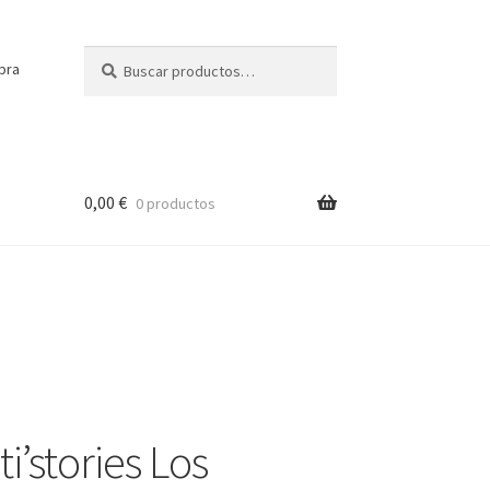
Buscar
Buscar
pra
por:
0,00
€
0 productos
i’stories Los