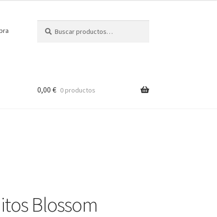
Buscar
Buscar
pra
por:
0,00
€
0 productos
itos Blossom