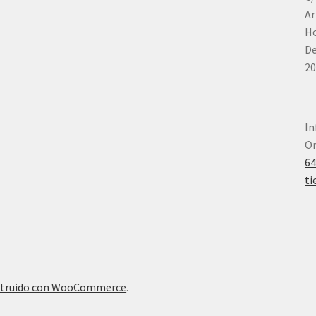
Ar
Ho
De
20
In
Or
6
ti
truido con WooCommerce
.