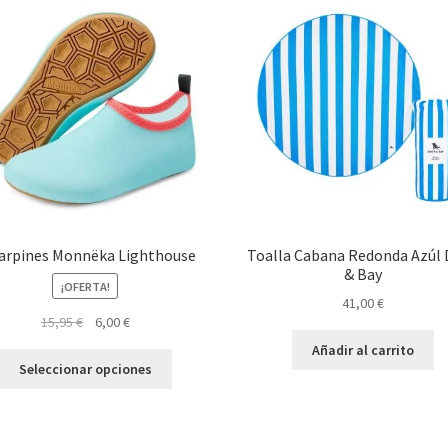
arpines Monnëka Lighthouse
Toalla Cabana Redonda Azúl
& Bay
¡OFERTA!
41,00
€
El
El
15,95
€
6,00
€
precio
precio
Añadir al carrito
Este
original
actual
Seleccionar opciones
producto
era:
es:
tiene
15,95 €.
6,00 €.
múltiples
variantes.