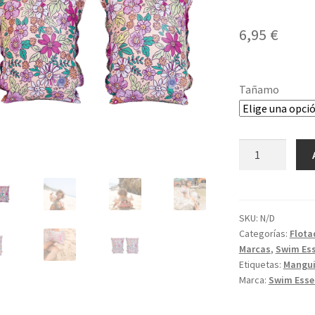
6,95
€
Tañamo
Manguitos
Blossom
cantidad
SKU:
N/D
Categorías:
Flota
Marcas
,
Swim Ess
Etiquetas:
Mangui
Marca:
Swim Esse