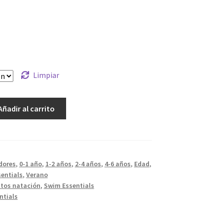
Limpiar
Añadir al carrito
dores
,
0-1 año
,
1-2 años
,
2-4 años
,
4-6 años
,
Edad
,
entials
,
Verano
tos natación
,
Swim Essentials
ntials