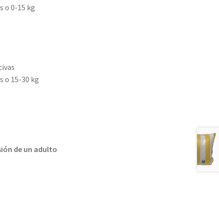
s o 0-15 kg
civas
os o 15-30 kg
sión de un adulto