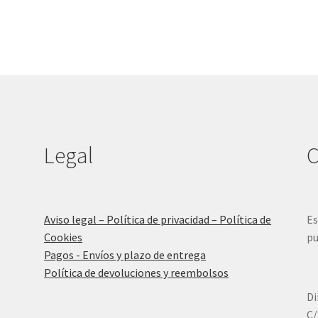
Las
opciones
se
pueden
elegir
en
la
página
de
Legal
C
producto
Aviso legal – Política de privacidad – Política de
Es
Cookies
pu
Pagos - Envíos y plazo de entrega
Política de devoluciones y reembolsos
Di
C/