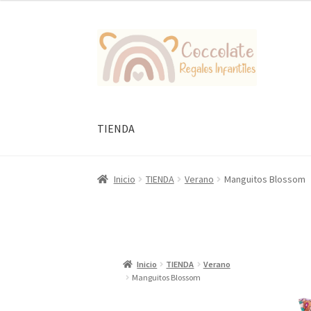
Ir
Ir
a
al
la
contenido
navegación
TIENDA
Inicio
TIENDA
Verano
Manguitos Blossom
Inicio
TIENDA
Verano
Manguitos Blossom