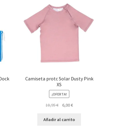
 Dock
Camiseta protc Solar Dusty Pink
XS
¡OFERTA!
El
El
18,95
€
6,00
€
precio
precio
original
actual
Añadir al carrito
era:
es:
18,95 €.
6,00 €.