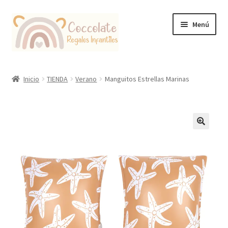
Ir
Ir
Menú
a
al
la
contenido
navegación
Tienda
Inicio
TIENDA
Verano
Manguitos Estrellas Marinas
Coccolate Puericultura y Juguetería Educativa
🔍