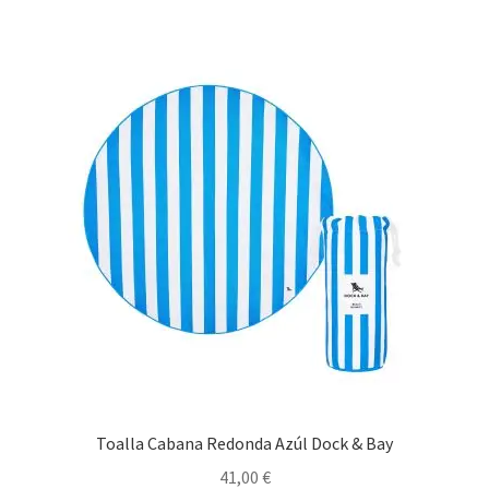
15,95 €.
6,00 €.
múltiples
variantes.
Las
opciones
se
pueden
elegir
en
la
página
de
producto
Toalla Cabana Redonda Azúl Dock & Bay
41,00
€