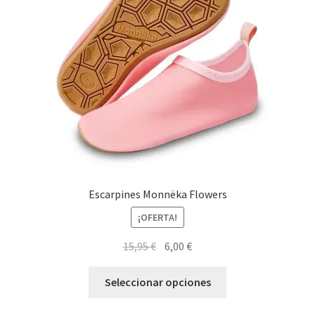
Escarpines Monnëka Flowers
¡OFERTA!
El
El
15,95
€
6,00
€
precio
precio
Este
original
actual
Seleccionar opciones
producto
era:
es:
tiene