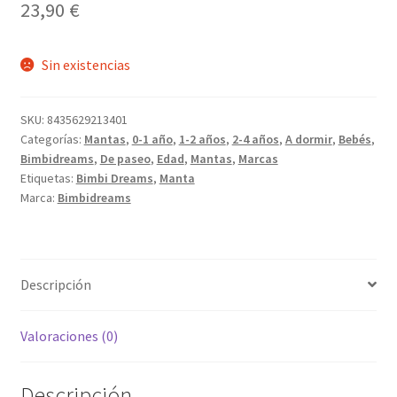
23,90
€
Sin existencias
SKU:
8435629213401
Categorías:
Mantas
,
0-1 año
,
1-2 años
,
2-4 años
,
A dormir
,
Bebés
,
Bimbidreams
,
De paseo
,
Edad
,
Mantas
,
Marcas
Etiquetas:
Bimbi Dreams
,
Manta
Marca:
Bimbidreams
Descripción
Valoraciones (0)
Descripción