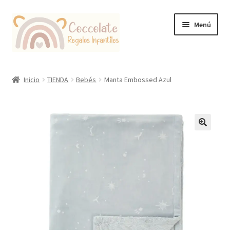
Ir
Ir
Menú
a
al
la
contenido
navegación
Tienda
Inicio
TIENDA
Bebés
Manta Embossed Azul
Coccolate Puericultura y Juguetería Educativa
🔍