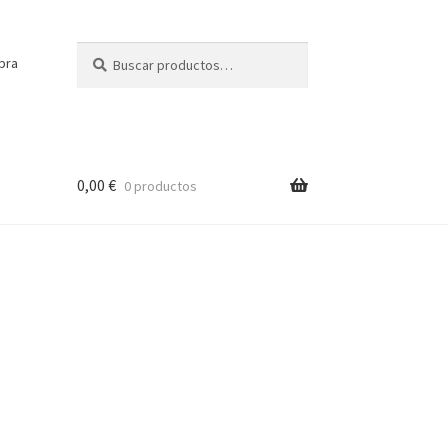
Buscar
Buscar
pra
por:
0,00
€
0 productos