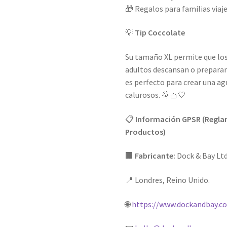
🎁 Regalos para familias viaj
💡
Tip Coccolate
Su tamaño XL permite que lo
adultos descansan o preparan 
es perfecto para crear una a
calurosos. 🌞🧺💙
📋
Información GPSR (Reglam
Productos)
🏢
Fabricante:
Dock & Bay Ltd
📍 Londres, Reino Unido.
🌐
https://www.dockandbay.c