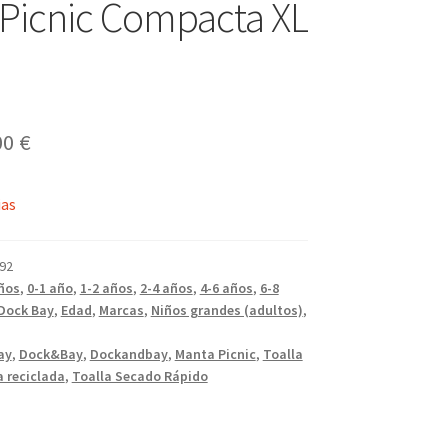
Picnic Compacta XL
El
00
€
cio
precio
ias
ginal
actual
es:
92
0 €.
55,00 €.
ños
,
0-1 año
,
1-2 años
,
2-4 años
,
4-6 años
,
6-8
Dock Bay
,
Edad
,
Marcas
,
Niños grandes (adultos)
,
ay
,
Dock&Bay
,
Dockandbay
,
Manta Picnic
,
Toalla
a reciclada
,
Toalla Secado Rápido