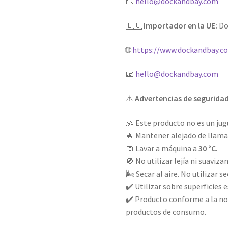
📧
hello@dockandbay.com
🇪🇺
Importador en la UE:
Do
🌐
https://www.dockandbay.c
📧
hello@dockandbay.com
⚠️
Advertencias de segurida
👶 Este producto no es un jug
🔥 Mantener alejado de llamas
🧼 Lavar a máquina a
30 °C
.
🚫 No utilizar lejía ni suaviza
🌬️ Secar al aire. No utilizar s
✔️ Utilizar sobre superficies 
✔️ Producto conforme a la no
productos de consumo.