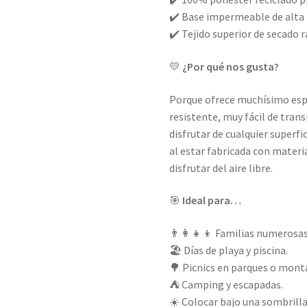
✔️ Base impermeable de alta 
✔️ Tejido superior de secado r
💛
¿Por qué nos gusta?
Porque ofrece muchísimo espac
resistente, muy fácil de tra
disfrutar de cualquier superf
al estar fabricada con materi
disfrutar del aire libre.
🎯
Ideal para…
👨‍👩‍👧‍👦 Familias numerosas
🏖️ Días de playa y piscina.
🌳 Picnics en parques o mont
⛺ Camping y escapadas.
☀️ Colocar bajo una sombrilla