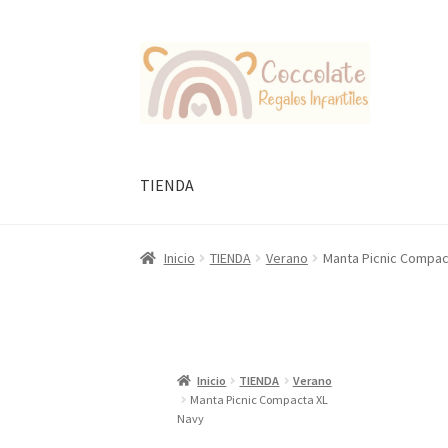
Ir
Ir
a
al
la
contenido
navegación
TIENDA
Inicio
TIENDA
Verano
Manta Picnic Compac
Inicio
TIENDA
Verano
Manta Picnic Compacta XL
Navy