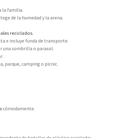
a la familia.
ege de la humedad y la arena.
ales reciclados
.
ta e incluye funda de transporte.
ar una sombrilla o parasol.
r.
na, parque, camping o picnic.
s
cómodamente.
rocedente de botellas de plástico recicladas.