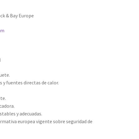
ck & Bay Europe
om
d
uete.
 y fuentes directas de calor.
nte.
ecadora.
estables y adecuadas.
rmativa europea vigente sobre seguridad de