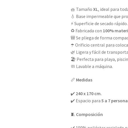
🧺 Tamaño
XL
, ideal para tod
💧 Base impermeable que prot
⚡ Superficie de secado rápido.
♻️ Fabricada con
100% materi
🎒 Se pliega de forma compac
☂️ Orificio central para coloc
🌿 Ligera y fácil de transporta
🏖️ Perfecta para playa, pisci
🧼 Lavable a máquina.
📏
Medidas
✔️
240 x 170 cm.
✔️ Espacio para
5 a 7 persona
🧵
Composición
✔️ 100% poliéster reciclado p