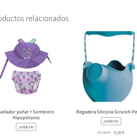
oductos relacionados
Bañador pañal + Sombrero
Regadera Silicona Scrunch Pe
Hipopótamo
¡OFERTA!
¡OFERTA!
El
El
15,90
€
8,00
€