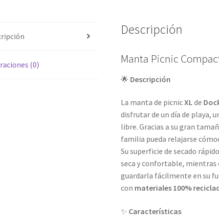
Descripción
ripción
Manta Picnic Compac
raciones (0)
🌟
Descripción
La manta de picnic
XL
de
Dock
disfrutar de un día de playa, u
libre. Gracias a su gran tamañ
familia pueda relajarse cóm
Su superficie de secado rápi
seca y confortable, mientras
guardarla fácilmente en su f
con
materiales 100% recicla
✨
Características