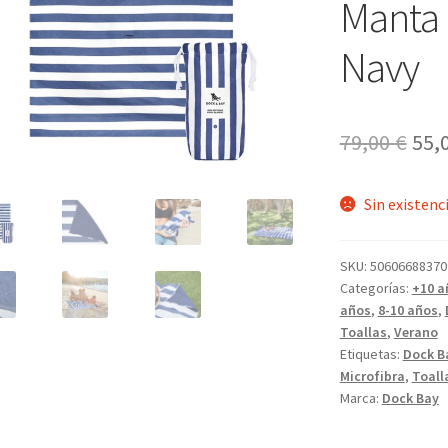
Manta 
Navy
El
79,00
€
55,
pre
Sin existenc
ori
era:
SKU:
50606688370
79,0
Categorías:
+10 a
años
,
8-10 años
,
Toallas
,
Verano
Etiquetas:
Dock B
Microfibra
,
Toall
Marca:
Dock Bay