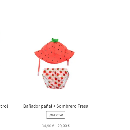
trol
Bañador pañal + Sombrero Fresa
¡OFERTA!
El
El
34,90
€
20,00
€