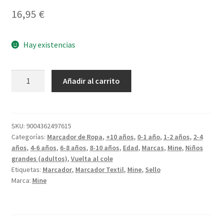
16,95
€
Hay existencias
Marcador
Añadir al carrito
de
Ropa
MINE
cantidad
SKU:
9004362497615
Categorías:
Marcador de Ropa
,
+10 años
,
0-1 año
,
1-2 años
,
2-4
años
,
4-6 años
,
6-8 años
,
8-10 años
,
Edad
,
Marcas
,
Mine
,
Niños
grandes (adultos)
,
Vuelta al cole
Etiquetas:
Marcador
,
Marcador Textil
,
Mine
,
Sello
Marca:
Mine