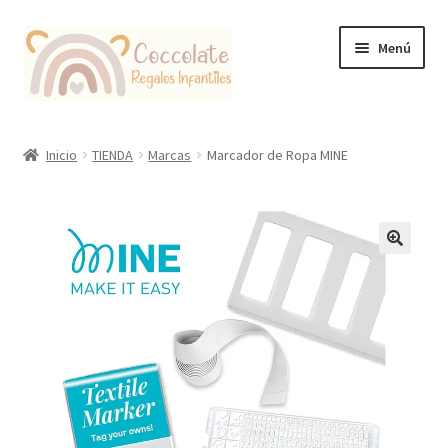
Ir
Ir
Menú
a
al
la
contenido
navegación
Tienda
Inicio
TIENDA
Marcas
Marcador de Ropa MINE
Coccolate Puericultura y Juguetería Educativa
🔍