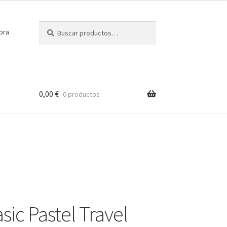
Buscar
Buscar
pra
por:
0,00
€
0 productos
sic Pastel Travel