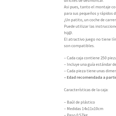
difíciles de desmontar.
Asi pues, tanto el montaje c
para sus pequeños y rápidos d
¿Un patito, un coche de carrer
Puede utilizar las instruccion
hij
@
.
El atractivo juego no tiene l
son compatibles.
– Cada caja contiene 250 piez
– Incluye una guía estándar d
– Cada pieza tiene unas dim
– Edad recomendada a partir
Características de la caja:
– Baúl de plástico
– Medidas 14x11x10cm
– Peso 0.57kg