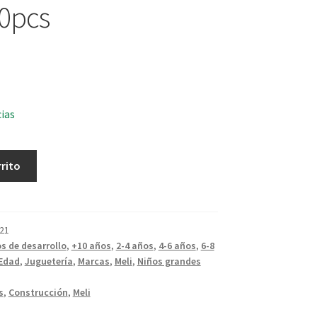
0pcs
cias
rrito
21
s de desarrollo
,
+10 años
,
2-4 años
,
4-6 años
,
6-8
Edad
,
Juguetería
,
Marcas
,
Meli
,
Niños grandes
s
,
Construcción
,
Meli