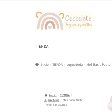
Ir
Ir
a
al
la
contenido
navegación
TIENDA
Inicio
TIENDA
Juguetería
Meli Basic Pastel
Inicio
TIENDA
Juguetería
Meli Basic Pastel
Travel Box 250pcs