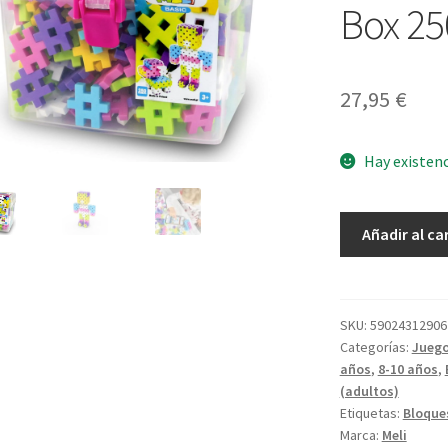
Box 25
27,95
€
Hay existen
Meli
Añadir al ca
Basic
Pastel
Travel
Box
SKU:
59024312906
Categorías:
Juego
250pcs
años
,
8-10 años
,
cantidad
(adultos)
Etiquetas:
Bloque
Marca:
Meli