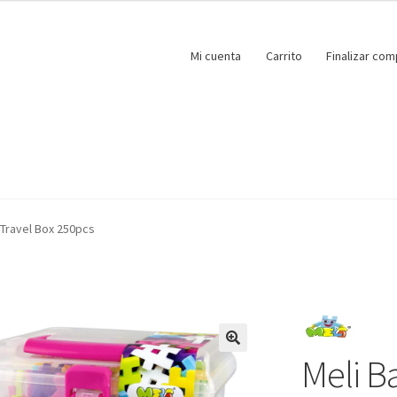
Mi cuenta
Carrito
Finalizar com
 Travel Box 250pcs
Meli Ba
🔍