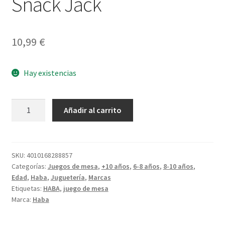
Snack Jack
10,99
€
Hay existencias
Merienda
Añadir al carrito
de
Bellotas
Snack
Jack
SKU:
4010168288857
Categorías:
Juegos de mesa
,
+10 años
,
6-8 años
,
8-10 años
,
cantidad
Edad
,
Haba
,
Juguetería
,
Marcas
Etiquetas:
HABA
,
juego de mesa
Marca:
Haba