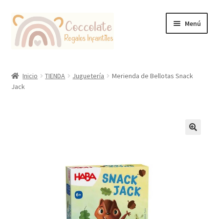
Ir
Ir
Menú
a
al
la
contenido
navegación
Tienda
Inicio
TIENDA
Juguetería
Merienda de Bellotas Snack
Jack
Coccolate Puericultura y Juguetería Educativa
🔍