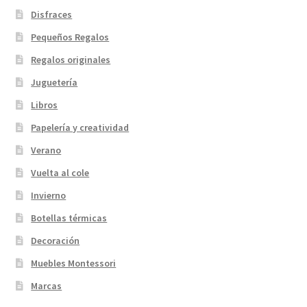
Disfraces
Pequeños Regalos
Regalos originales
Juguetería
Libros
Papelería y creatividad
Verano
Vuelta al cole
Invierno
Botellas térmicas
Decoración
Muebles Montessori
Marcas