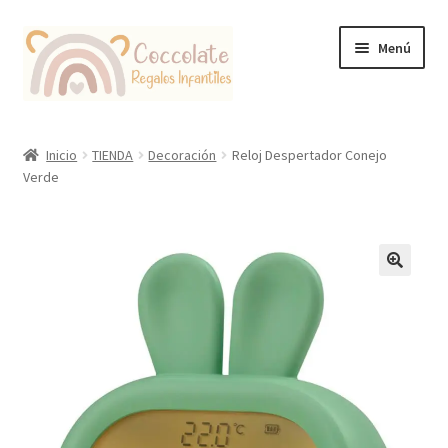
Ir
Ir
Menú
a
al
la
contenido
navegación
Tienda
Inicio
TIENDA
Decoración
Reloj Despertador Conejo
Verde
Coccolate Puericultura y Juguetería Educativa
🔍