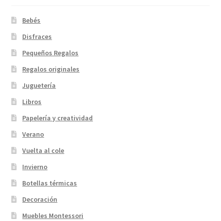
Bebés
Disfraces
Pequeños Regalos
Regalos originales
Juguetería
Libros
Papelería y creatividad
Verano
Vuelta al cole
Invierno
Botellas térmicas
Decoración
Muebles Montessori