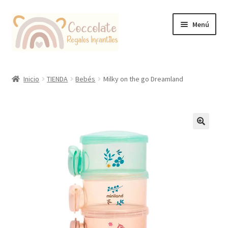
Ir
Ir
Menú
a
al
la
contenido
navegación
Tienda
Inicio
TIENDA
Bebés
Milky on the go Dreamland
Coccolate Puericultura y Juguetería Educativa
🔍