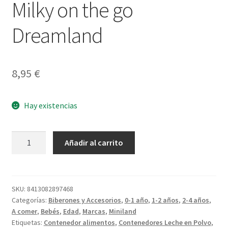
Milky on the go
Dreamland
8,95
€
Hay existencias
Milky
Añadir al carrito
on
the
go
Dreamland
SKU:
8413082897468
Categorías:
Biberones y Accesorios
,
0-1 año
,
1-2 años
,
2-4 años
,
cantidad
A comer
,
Bebés
,
Edad
,
Marcas
,
Miniland
Etiquetas:
Contenedor alimentos
,
Contenedores Leche en Polvo
,