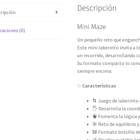
Descripción
ripción
Mini Maze
raciones (0)
Un pequeño reto que enganc
Este mini laberinto invita a l
un recorrido, desarrollando c
Su formato compacto lo convi
siempre encima.
✨
Características
🌀 Juego de laberinto
🖐️ Desarrolla la coor
🧠 Fomenta la lógica 
🎯 Reto de equilibrio 
🎒 Formato bolsillo ide
🎨 Diseños surtidos (a