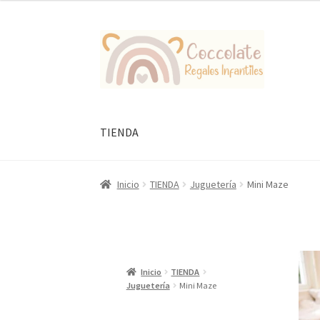
Ir
Ir
a
al
la
contenido
navegación
TIENDA
Inicio
TIENDA
Juguetería
Mini Maze
Inicio
TIENDA
Juguetería
Mini Maze