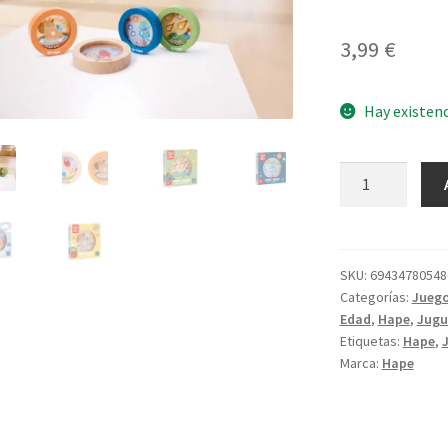
3,99
€
Hay existen
Mini
Maze
cantidad
SKU:
69434780548
Categorías:
Juego
Edad
,
Hape
,
Jugu
Etiquetas:
Hape
,
Marca:
Hape