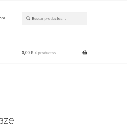
Buscar
Buscar
pra
por:
0,00
€
0 productos
aze