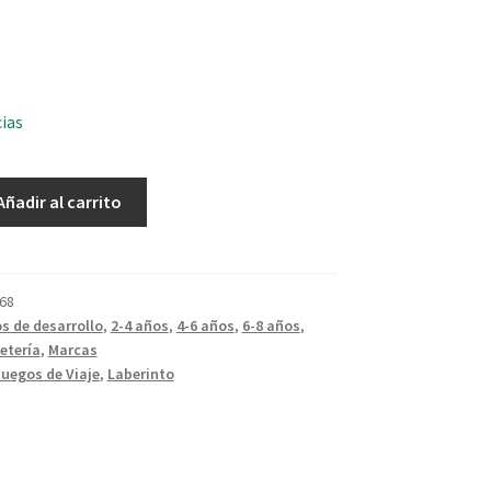
cias
Añadir al carrito
68
s de desarrollo
,
2-4 años
,
4-6 años
,
6-8 años
,
etería
,
Marcas
Juegos de Viaje
,
Laberinto