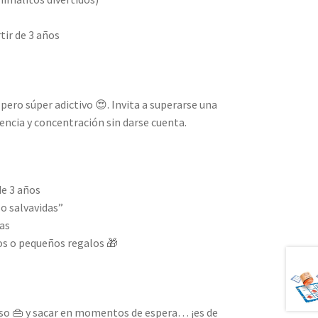
ir de 3 años
pero súper adictivo 😍. Invita a superarse una
iencia y concentración sin darse cuenta.
de 3 años
so salvavidas”
as
s o pequeños regalos 🎁
olso 👜 y sacar en momentos de espera… ¡es de