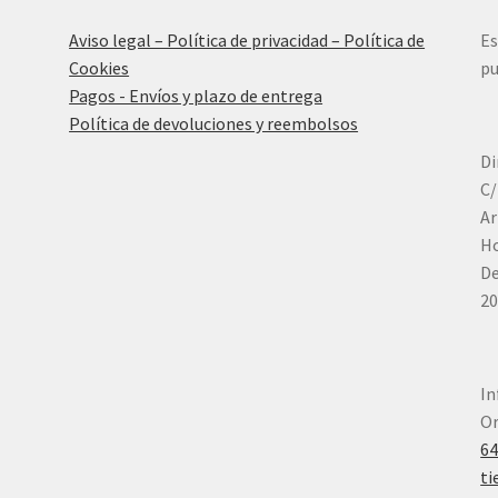
Aviso legal – Política de privacidad – Política de
Es
Cookies
pu
Pagos - Envíos y plazo de entrega
Política de devoluciones y reembolsos
Di
C/
Ar
Ho
De
20
In
Or
6
ti