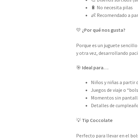
🔋 No necesita pilas
👶 Recomendado a part
💛
¿Por qué nos gusta?
Porque es un juguete sencillo 
y otra vez, desarrollando pac
🎯
Ideal para…
Niños y niñas a partir 
Juegos de viaje o “bol
Momentos sin pantall
Detalles de cumpleaño
💡
Tip Coccolate
Perfecto para llevar en el b