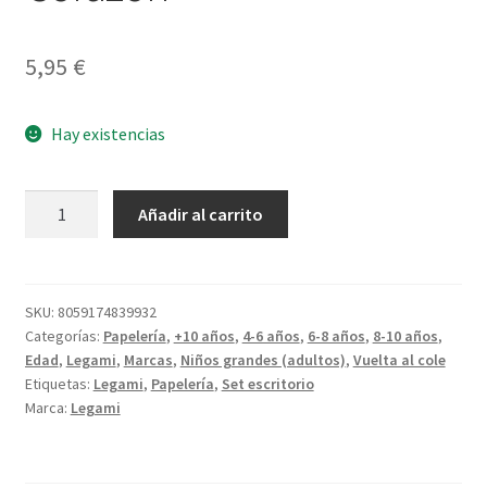
5,95
€
Hay existencias
Mini
Añadir al carrito
Set
de
Papelería
Corazón
SKU:
8059174839932
Categorías:
Papelería
,
+10 años
,
4-6 años
,
6-8 años
,
8-10 años
,
cantidad
Edad
,
Legami
,
Marcas
,
Niños grandes (adultos)
,
Vuelta al cole
Etiquetas:
Legami
,
Papelería
,
Set escritorio
Marca:
Legami