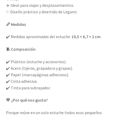
✈️ Ideal para viajes y desplazamientos.
✨ Diseño práctico y divertido de Legami.
📏 Medidas
✔️ Medidas aproximadas del estuche:
10,5 × 6,7 × 2 cm
.
🧵 Composición
✔️ Plástico (estuche y accesorios).
✔️ Acero (tijeras, grapadora y grapas).
✔️ Papel (marcapáginas adhesivos).
✔️ Cinta adhesiva.
✔️ Tinta para subrayador.
💛 ¿Por qué nos gusta?
Porque reúne en un solo estuche todos esos pequeños