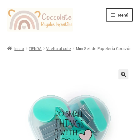
Ir
Ir
Menú
a
al
la
contenido
navegación
Tienda
Inicio
TIENDA
Vuelta al cole
Mini Set de Papelería Corazón
Coccolate Puericultura y Juguetería Educativa
🔍