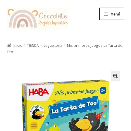
Ir
Ir
Menú
a
al
la
contenido
navegación
Tienda
Inicio
TIENDA
Juguetería
Mis primeros juegos La Tarta de
Teo
Coccolate Puericultura y Juguetería Educativa
🔍