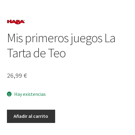
Mis primeros juegos La
Tarta de Teo
26,99
€
Hay existencias
Mis
Añadir al carrito
primeros
juegos