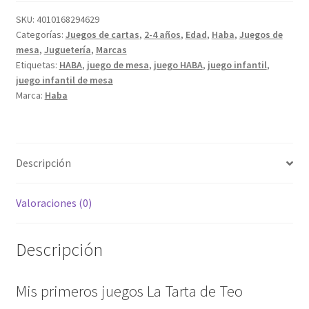
La
Tarta
SKU:
4010168294629
Categorías:
Juegos de cartas
,
2-4 años
,
Edad
,
Haba
,
Juegos de
de
mesa
,
Juguetería
,
Marcas
Teo
Etiquetas:
HABA
,
juego de mesa
,
juego HABA
,
juego infantil
,
cantidad
juego infantil de mesa
Marca:
Haba
Descripción
Valoraciones (0)
Descripción
Mis primeros juegos La Tarta de Teo