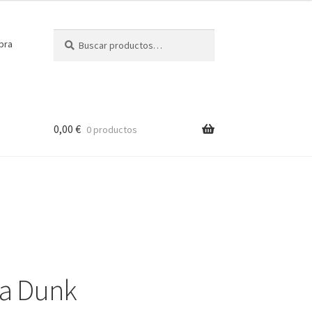
Buscar
Buscar
pra
por:
0,00
€
0 productos
la Dunk