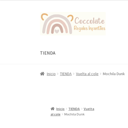
Ir
Ir
a
al
la
contenido
navegación
TIENDA
Inicio
TIENDA
Vuelta al cole
Mochila Dunk
Inicio
TIENDA
Vuelta
al cole
Mochila Dunk