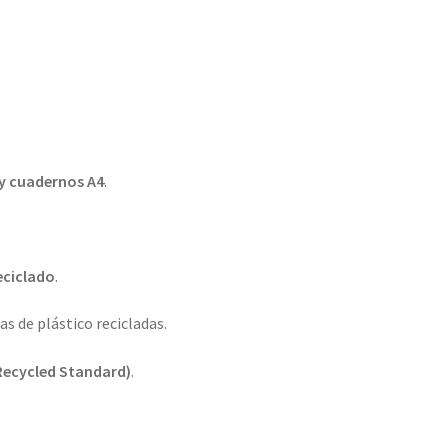
y cuadernos A4
.
eciclado
.
as de plástico recicladas.
Recycled Standard)
.