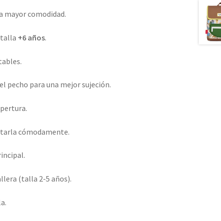
na mayor comodidad.
 talla
+6 años
.
tables.
n el pecho para una mejor sujeción.
apertura.
ortarla cómodamente.
incipal.
llera (talla 2-5 años).
la.