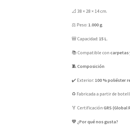
📐 38 × 28 × 14 cm.
⚖️ Peso:
1.000 g
.
🎒 Capacidad:
15 L
.
📚 Compatible con
carpetas 
🧵 Composición
✔️ Exterior:
100 % poliéster r
♻️ Fabricada a partir de botell
🏅 Certificación
GRS (Global 
💛 ¿Por qué nos gusta?