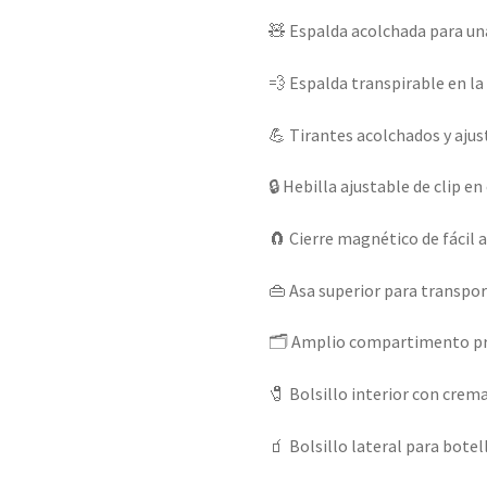
🧸 Espalda acolchada para u
💨 Espalda transpirable en la
💪 Tirantes acolchados y ajus
🔒 Hebilla ajustable de clip e
🧲 Cierre magnético de fácil 
👜 Asa superior para transp
🗂️ Amplio compartimento pr
🧷 Bolsillo interior con crema
🧃 Bolsillo lateral para botel