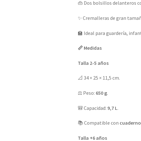
👜 Dos bolsillos delanteros c
✨ Cremalleras de gran tamaño
🏫 Ideal para guardería, infant
📏 Medidas
Talla 2-5 años
📐 34 × 25 × 11,5 cm.
⚖️ Peso:
650 g
.
🎒 Capacidad:
9,7 L
.
📚 Compatible con
cuaderno
Talla +6 años