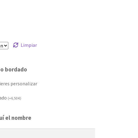
Limpiar
do bordado
ieres personalizar
zado
(
+
6,50
€
)
uí el nombre