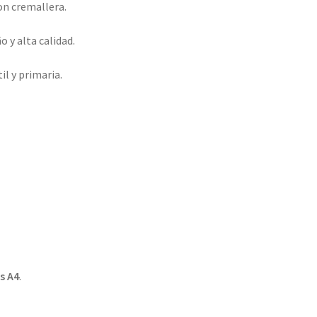
on cremallera.
 y alta calidad.
il y primaria.
s A4
.