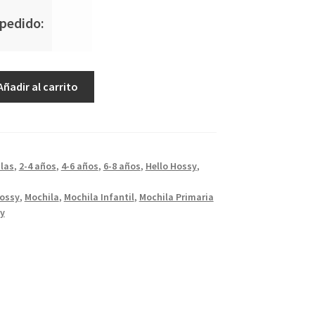
 pedido:
Añadir al carrito
las
,
2-4 años
,
4-6 años
,
6-8 años
,
Hello Hossy
,
Hossy
,
Mochila
,
Mochila Infantil
,
Mochila Primaria
sy