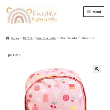
Ir
Ir
Menú
a
al
la
contenido
navegación
Tienda
Inicio
TIENDA
Vuelta al cole
Mochila Infantil Helados
Coccolate Puericultura y Juguetería Educativa
¡OFERTA!
🔍