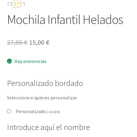
Mochila Infantil Helados
El
El
27,95
€
15,00
€
precio
precio
Hay existencias
original
actual
era:
es:
Personalizado bordado
27,95 €.
15,00 €.
Selecciona si quieres personalizar
Personalizado
(
+
6,50
€
)
Introduce aquí el nombre