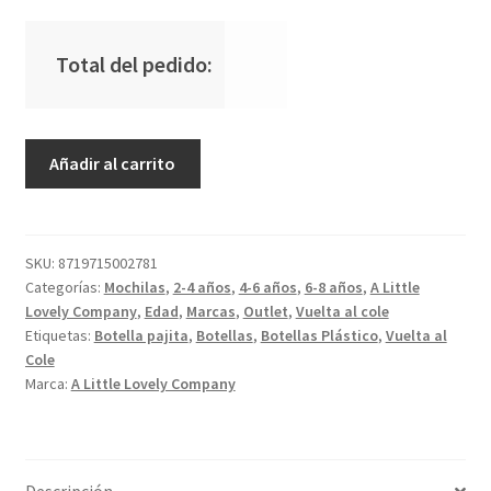
Total del pedido:
Mochila
Añadir al carrito
Infantil
Helados
cantidad
SKU:
8719715002781
Categorías:
Mochilas
,
2-4 años
,
4-6 años
,
6-8 años
,
A Little
Lovely Company
,
Edad
,
Marcas
,
Outlet
,
Vuelta al cole
Etiquetas:
Botella pajita
,
Botellas
,
Botellas Plástico
,
Vuelta al
Cole
Marca:
A Little Lovely Company
Descripción