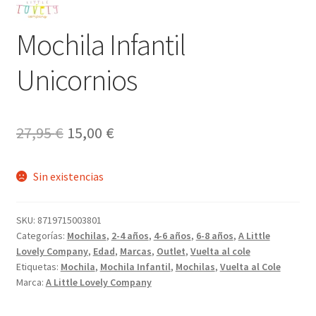
Mochila Infantil
Unicornios
El
El
27,95
€
15,00
€
precio
precio
Sin existencias
original
actual
era:
es:
SKU:
8719715003801
27,95 €.
15,00 €.
Categorías:
Mochilas
,
2-4 años
,
4-6 años
,
6-8 años
,
A Little
Lovely Company
,
Edad
,
Marcas
,
Outlet
,
Vuelta al cole
Etiquetas:
Mochila
,
Mochila Infantil
,
Mochilas
,
Vuelta al Cole
Marca:
A Little Lovely Company