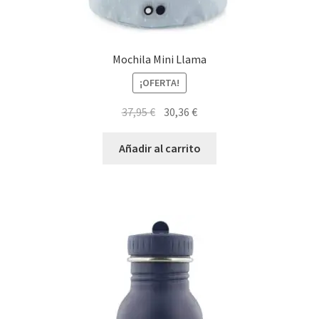
Mochila Mini Llama
¡OFERTA!
El
El
37,95
€
30,36
€
precio
precio
original
actual
Añadir al carrito
era:
es:
37,95 €.
30,36 €.