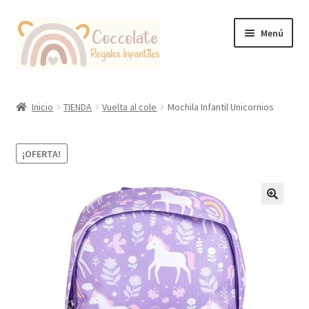
Ir
Ir
Menú
a
al
la
contenido
navegación
Tienda
Inicio
TIENDA
Vuelta al cole
Mochila Infantil Unicornios
Coccolate Puericultura y Juguetería Educativa
¡OFERTA!
🔍