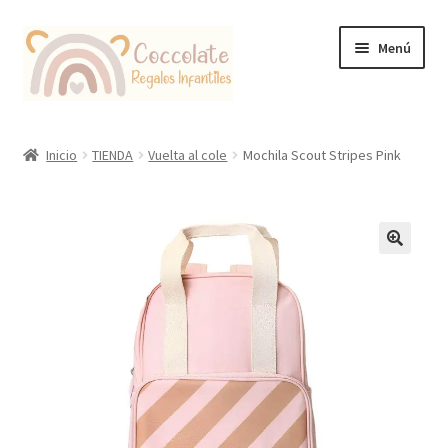
Ir
Ir
Menú
a
al
la
contenido
navegación
Tienda
Inicio
TIENDA
Vuelta al cole
Mochila Scout Stripes Pink
Coccolate Puericultura y Juguetería Educativa
🔍