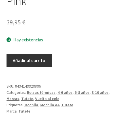
Pink
39,95
€
Hay existencias
Mochila
Añadir al carrito
Scout
Stripes
Pink
cantidad
SKU:
8434149920806
Categorías:
Bolsas térmicas
,
4-6 años
,
6-8 años
,
8-10 años
,
Marcas
,
Tutete
,
Vuelta al cole
Etiquetas:
Mochila
,
Mochila A4
,
Tutete
Marca:
Tutete