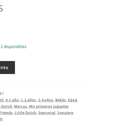
s
 1 disponibles
rrito
87
il
,
0-1 año
,
1-2 años
,
2-4 años
,
Bebés
,
Edad
,
e Dutch
,
Marcas
,
Mis primeros juguetes
Friends
,
Little Dutch
,
Sensorial
,
Sonajero
ch