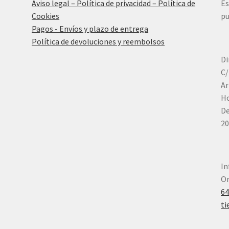
Aviso legal – Política de privacidad – Política de
Es
Cookies
pu
Pagos - Envíos y plazo de entrega
Política de devoluciones y reembolsos
Di
C/
Ar
Ho
De
20
In
Or
6
ti