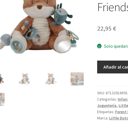
Friend
22,95
€
Solo quedan
Zorro
Añadir al ca
Actividades
Forest
Friends
cantidad
SKU:
87132918891
Categorías:
Infant
Juguetería
,
Littl
Etiquetas:
Forest 
Marca:
Little Dut