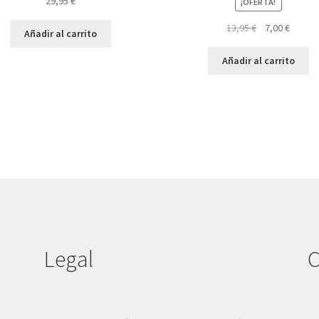
29,95
€
¡OFERTA!
El
El
13,95
€
7,00
€
Añadir al carrito
precio
precio
original
actual
Añadir al carrito
era:
es:
13,95 €.
7,00 €.
Legal
C