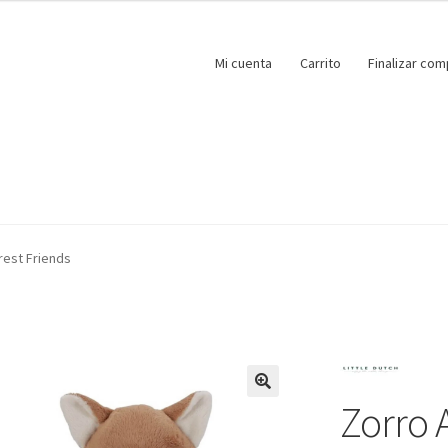
Mi cuenta
Carrito
Finalizar com
rest Friends
Zorro 
🔍