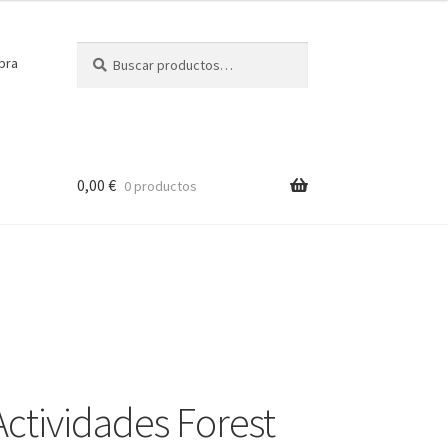
Buscar
Buscar
pra
por:
0,00
€
0 productos
Actividades Forest