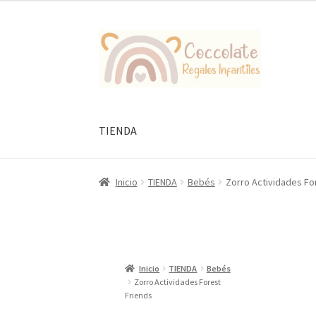
Ir
Ir
a
al
la
contenido
navegación
TIENDA
Inicio
TIENDA
Bebés
Zorro Actividades Fo
Inicio
TIENDA
Bebés
Zorro Actividades Forest
Friends