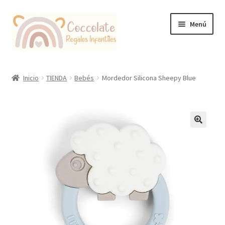
Ir
Ir
Menú
a
al
la
contenido
navegación
Tienda
Inicio
TIENDA
Bebés
Mordedor Silicona Sheepy Blue
Coccolate Puericultura y Juguetería Educativa
🔍