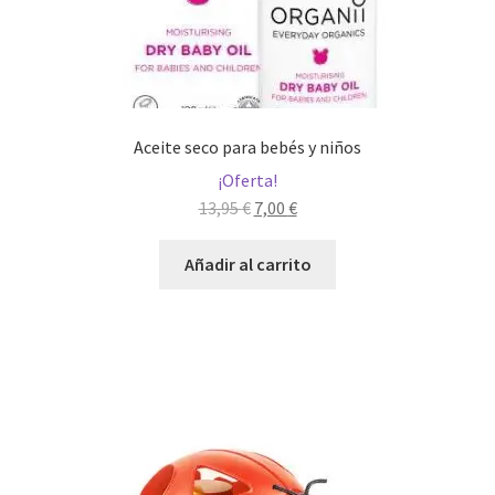
Aceite seco para bebés y niños
¡Oferta!
El
El
13,95
€
7,00
€
precio
precio
original
actual
Añadir al carrito
era:
es:
13,95 €.
7,00 €.