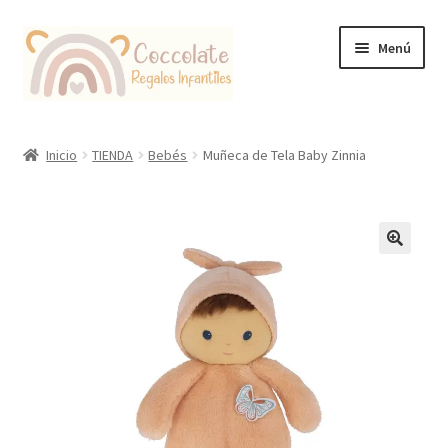
Ir
Ir
Menú
a
al
la
contenido
navegación
Tienda
Inicio
TIENDA
Bebés
Muñeca de Tela Baby Zinnia
Coccolate Puericultura y Juguetería Educativa
🔍