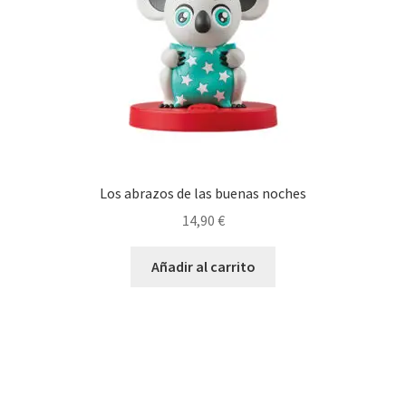
la
página
de
producto
Los abrazos de las buenas noches
14,90
€
Añadir al carrito