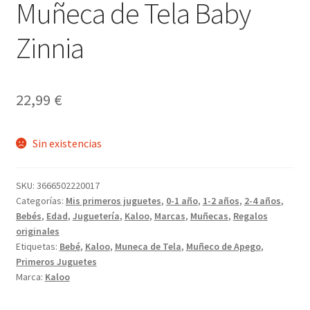
Muñeca de Tela Baby
Zinnia
22,99
€
Sin existencias
SKU:
3666502220017
Categorías:
Mis primeros juguetes
,
0-1 año
,
1-2 años
,
2-4 años
,
Bebés
,
Edad
,
Juguetería
,
Kaloo
,
Marcas
,
Muñecas
,
Regalos
originales
Etiquetas:
Bebé
,
Kaloo
,
Muneca de Tela
,
Muñeco de Apego
,
Primeros Juguetes
Marca:
Kaloo