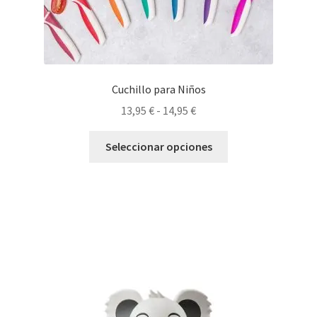
Cuchillo para Niños
Rango
13,95
€
-
14,95
€
de
Este
precios:
Seleccionar opciones
producto
desde
tiene
13,95 €
múltiples
hasta
variantes.
14,95 €
Las
opciones
se
pueden
elegir
en