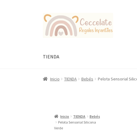
Ir
Ir
a
al
la
contenido
navegación
TIENDA
Inicio
TIENDA
Bebés
Pelota Sensorial Sili
Inicio
TIENDA
Bebés
Pelota Sensorial Silicona
Verde