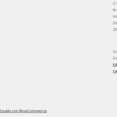
C/
Ar
Ho
De
20
In
Or
6
ti
truido con WooCommerce
.