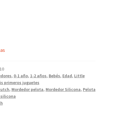
ias
10
edores
,
0-1 año
,
1-2 años
,
Bebés
,
Edad
,
Little
is primeros juguetes
Dutch
,
Mordedor pelota
,
Mordedor Silicona
,
Pelota
 silicona
ch