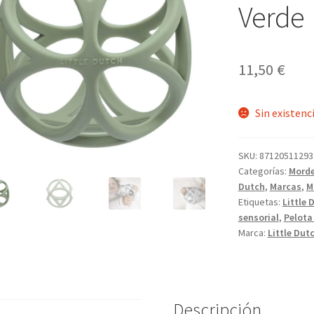
Verde
11,50
€
Sin existenc
SKU:
87120511293
Categorías:
Mord
Dutch
,
Marcas
,
M
Etiquetas:
Little 
sensorial
,
Pelota
Marca:
Little Dut
Descripción