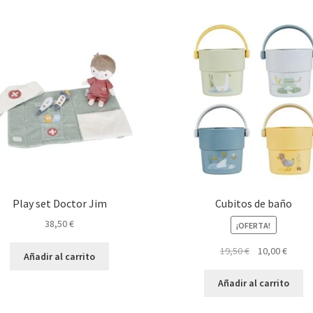
Play set Doctor Jim
Cubitos de baño
38,50
€
¡OFERTA!
El
El
19,50
€
10,00
€
Añadir al carrito
precio
preci
original
actual
Añadir al carrito
era:
es:
19,50 €.
10,00 