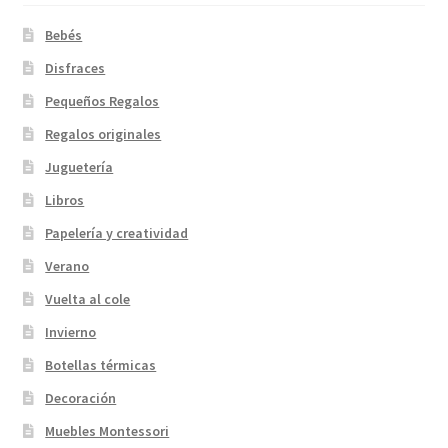
Bebés
Disfraces
Pequeños Regalos
Regalos originales
Juguetería
Libros
Papelería y creatividad
Verano
Vuelta al cole
Invierno
Botellas térmicas
Decoración
Muebles Montessori