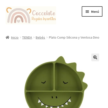
Ir
Ir
Menú
a
al
la
contenido
navegación
Tienda
Inicio
TIENDA
Bebés
Plato Comp Silicona y Ventosa Dino
Coccolate Puericultura y Juguetería Educativa
🔍