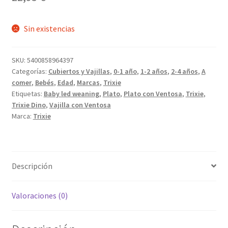
Sin existencias
SKU:
5400858964397
Categorías:
Cubiertos y Vajillas
,
0-1 año
,
1-2 años
,
2-4 años
,
A
comer
,
Bebés
,
Edad
,
Marcas
,
Trixie
Etiquetas:
Baby led weaning
,
Plato
,
Plato con Ventosa
,
Trixie
,
Trixie Dino
,
Vajilla con Ventosa
Marca:
Trixie
Descripción
Valoraciones (0)