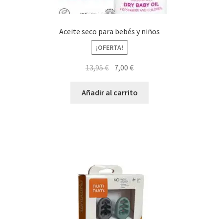
Aceite seco para bebés y niños
¡OFERTA!
El
El
13,95
€
7,00
€
precio
precio
original
actual
Añadir al carrito
era:
es:
13,95 €.
7,00 €.