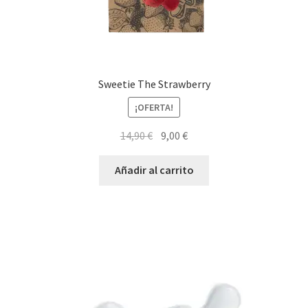
Sweetie The Strawberry
¡OFERTA!
El
El
14,90
€
9,00
€
precio
precio
original
actual
Añadir al carrito
era:
es:
14,90 €.
9,00 €.