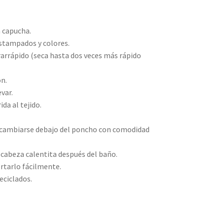
n capucha.
estampados y colores.
rarrápido (seca hasta dos veces más rápido
ón.
var.
da al tejido.
 cambiarse debajo del poncho con comodidad
cabeza calentita después del baño.
rtarlo fácilmente.
eciclados.