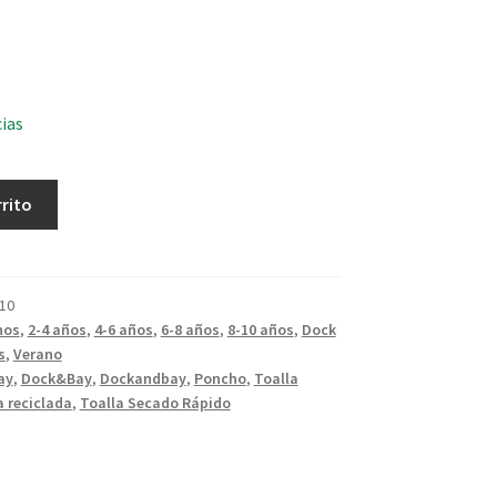
cias
rrito
10
hos
,
2-4 años
,
4-6 años
,
6-8 años
,
8-10 años
,
Dock
s
,
Verano
ay
,
Dock&Bay
,
Dockandbay
,
Poncho
,
Toalla
a reciclada
,
Toalla Secado Rápido