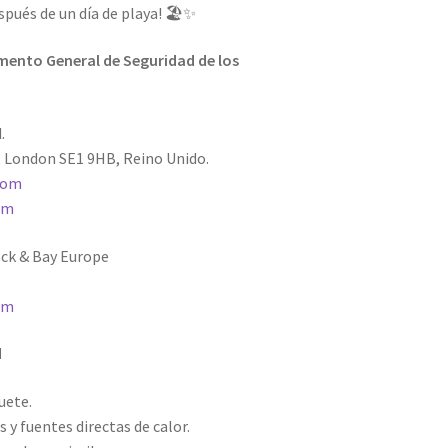
pués de un día de playa! 🏖️✨
ento General de Seguridad de los
.
, London SE1 9HB, Reino Unido.
com
om
ck & Bay Europe
om
d
uete.
 y fuentes directas de calor.