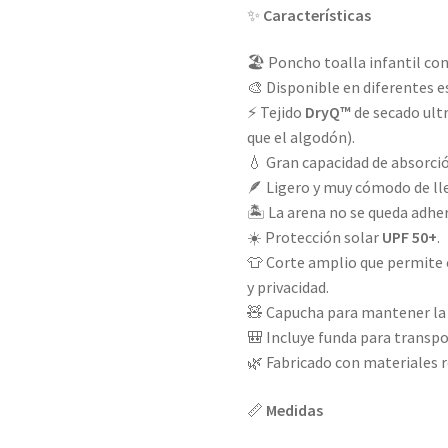
✨
Características
🏖️ Poncho toalla infantil co
🎨 Disponible en diferentes 
⚡ Tejido
DryQ™
de secado ult
que el algodón).
💧 Gran capacidad de absorci
🪶 Ligero y muy cómodo de lle
🏝️ La arena no se queda adheri
☀️ Protección solar
UPF 50+
.
👕 Corte amplio que permite
y privacidad.
🧸 Capucha para mantener la 
🎒 Incluye funda para transpo
🌿 Fabricado con materiales r
📏
Medidas