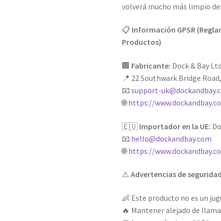
volverá mucho más limpio des
📋
Información GPSR (Reglam
Productos)
🏢
Fabricante:
Dock & Bay Ltd
📍 22 Southwark Bridge Road
📧
support-uk@dockandbay.
🌐
https://www.dockandbay.c
🇪🇺
Importador en la UE:
Do
📧
hello@dockandbay.com
🌐
https://www.dockandbay.c
⚠️
Advertencias de segurida
👶 Este producto no es un jug
🔥 Mantener alejado de llamas