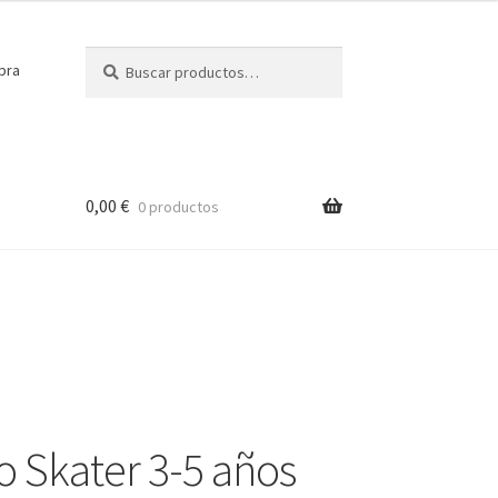
Buscar
Buscar
pra
por:
0,00
€
0 productos
 Skater 3-5 años