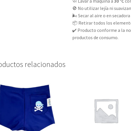
🧼 Lavar a máquina a
30 °C
con
🚫 No utilizar lejía ni suaviz
🌬️ Secar al aire o en secador
📦 Retirar todos los element
✔️ Producto conforme a la no
productos de consumo.
oductos relacionados