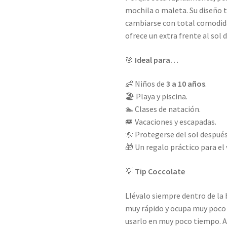
mochila o maleta. Su diseño 
cambiarse con total comodida
ofrece un extra frente al sol d
🎯
Ideal para…
👶 Niños de
3 a 10 años
.
🏖️ Playa y piscina.
🏊 Clases de natación.
🚐 Vacaciones y escapadas.
🌞 Protegerse del sol después
🎁 Un regalo práctico para el
💡
Tip Coccolate
Llévalo siempre dentro de la b
muy rápido y ocupa muy poco e
usarlo en muy poco tiempo. Ad