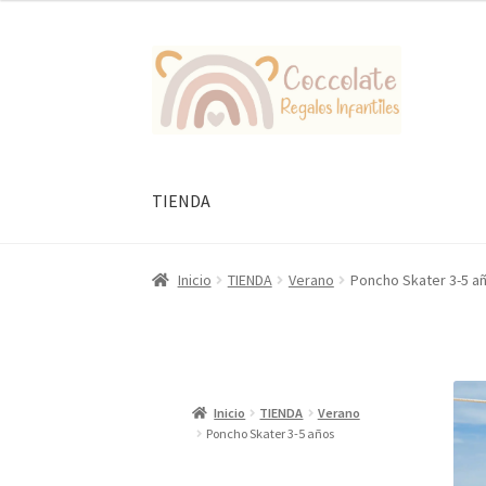
Ir
Ir
a
al
la
contenido
navegación
TIENDA
Inicio
TIENDA
Verano
Poncho Skater 3-5 a
Inicio
TIENDA
Verano
Poncho Skater 3-5 años