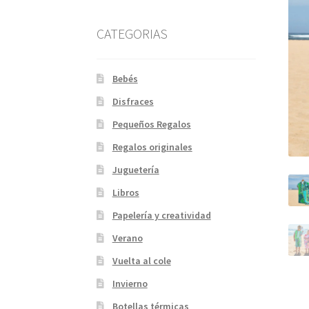
CATEGORIAS
Bebés
Disfraces
Pequeños Regalos
Regalos originales
Juguetería
Libros
Papelería y creatividad
Verano
Vuelta al cole
Invierno
Botellas térmicas