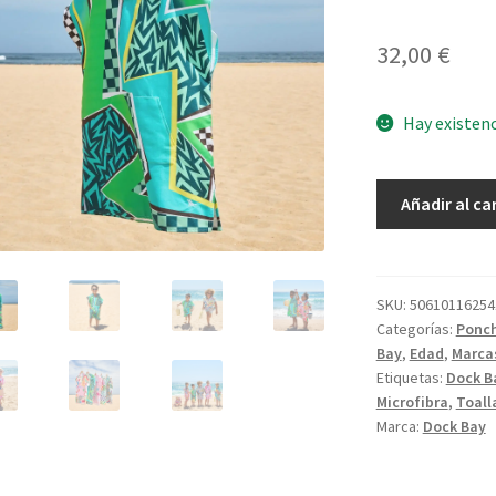
32,00
€
Hay existen
Poncho
Añadir al ca
Skater
3-
5
años
SKU:
50610116254
Categorías:
Ponc
cantidad
Bay
,
Edad
,
Marca
Etiquetas:
Dock B
Microfibra
,
Toall
Marca:
Dock Bay