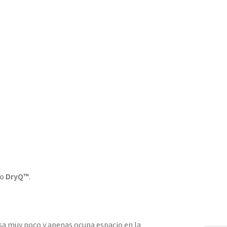
co
DryQ™
.
a muy poco y apenas ocupa espacio en la