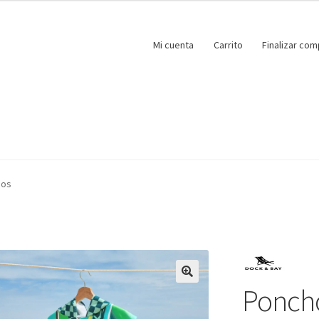
Mi cuenta
Carrito
Finalizar com
ños
Poncho
🔍