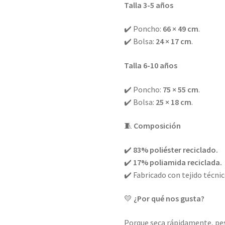
Talla 3-5 años
✔️ Poncho:
66 × 49 cm
.
✔️ Bolsa:
24 × 17 cm
.
Talla 6-10 años
✔️ Poncho:
75 × 55 cm
.
✔️ Bolsa:
25 × 18 cm
.
🧵
Composición
✔️
83% poliéster reciclado.
✔️
17% poliamida reciclada.
✔️ Fabricado con tejido técni
💛
¿Por qué nos gusta?
Porque seca rápidamente, pes