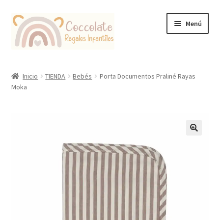
Ir
Ir
Menú
a
al
la
contenido
navegación
Tienda
Inicio
TIENDA
Bebés
Porta Documentos Praliné Rayas
Moka
Coccolate Puericultura y Juguetería Educativa
🔍