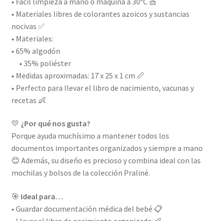
• Fácil limpieza a mano o máquina a 30°C 🧺
• Materiales libres de colorantes azoicos y sustancias
nocivas ✅
• Materiales:
• 65% algodón
• 35% poliéster
• Medidas aproximadas: 17 x 25 x 1 cm 📏
• Perfecto para llevar el libro de nacimiento, vacunas y
recetas 👶
💛
¿Por qué nos gusta?
Porque ayuda muchísimo a mantener todos los
documentos importantes organizados y siempre a mano
😊 Además, su diseño es precioso y combina ideal con las
mochilas y bolsos de la colección Praliné.
🎯
Ideal para…
• Guardar documentación médica del bebé 📋
• Llevar el libro de nacimiento organizado 👶