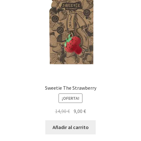
Sweetie The Strawberry
¡OFERTA!
El
El
14,90
€
9,00
€
precio
precio
original
actual
Añadir al carrito
era:
es: