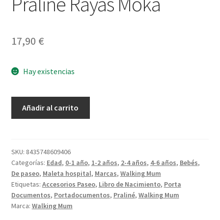
Praliné Rayas Moka
17,90
€
Hay existencias
Porta
Añadir al carrito
Documentos
Praliné
Rayas
Moka
SKU:
8435748609406
Categorías:
Edad
,
0-1 año
,
1-2 años
,
2-4 años
,
4-6 años
,
Bebés
,
cantidad
De paseo
,
Maleta hospital
,
Marcas
,
Walking Mum
Etiquetas:
Accesorios Paseo
,
Libro de Nacimiento
,
Porta
Documentos
,
Portadocumentos
,
Praliné
,
Walking Mum
Marca:
Walking Mum