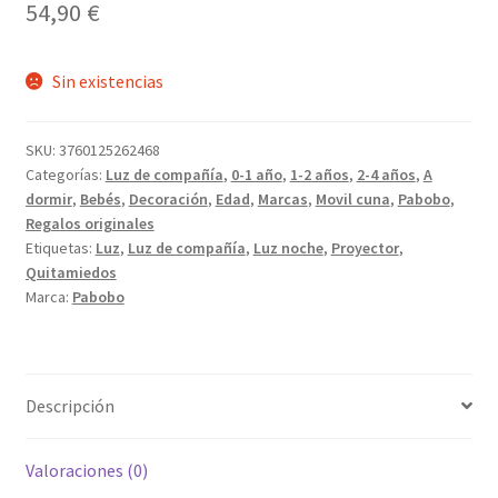
54,90
€
Sin existencias
SKU:
3760125262468
Categorías:
Luz de compañía
,
0-1 año
,
1-2 años
,
2-4 años
,
A
dormir
,
Bebés
,
Decoración
,
Edad
,
Marcas
,
Movil cuna
,
Pabobo
,
Regalos originales
Etiquetas:
Luz
,
Luz de compañía
,
Luz noche
,
Proyector
,
Quitamiedos
Marca:
Pabobo
Descripción
Valoraciones (0)