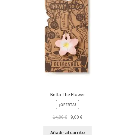
Bella The Flower
¡OFERTA!
El
El
14,90
€
9,00
€
precio
precio
original
actual
Añadir al carrito