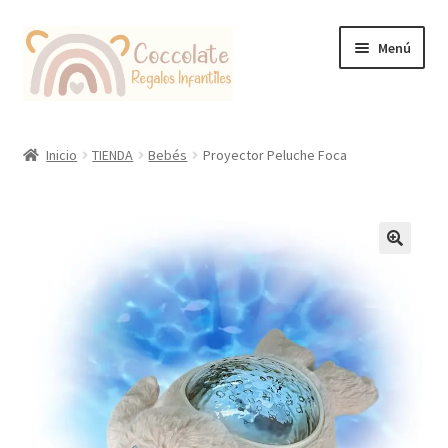
Ir
Ir
Menú
a
al
la
contenido
navegación
Tienda
Inicio
TIENDA
Bebés
Proyector Peluche Foca
Coccolate Puericultura y Juguetería Educativa
🔍