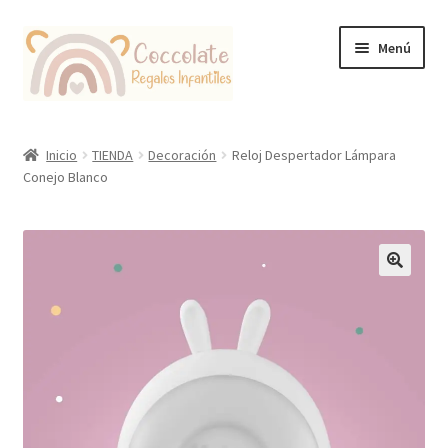
Ir
Ir
Menú
a
al
la
contenido
navegación
Tienda
Inicio
TIENDA
Decoración
Reloj Despertador Lámpara
Conejo Blanco
Coccolate Puericultura y Juguetería Educativa
🔍