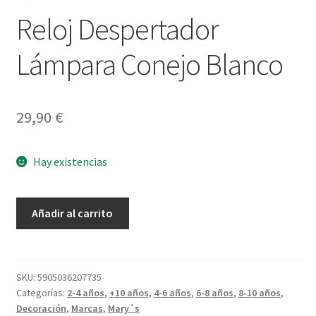
Reloj Despertador
Lámpara Conejo Blanco
29,90
€
Hay existencias
Reloj
Añadir al carrito
Despertador
Lámpara
Conejo
Blanco
SKU:
5905036207735
Categorías:
2-4 años
,
+10 años
,
4-6 años
,
6-8 años
,
8-10 años
,
cantidad
Decoración
,
Marcas
,
Mary´s