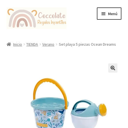
Ir
Ir
Menú
a
al
la
contenido
navegación
Tienda
Inicio
TIENDA
Verano
Set playa 5 piezas Ocean Dreams
Coccolate Puericultura y Juguetería Educativa
🔍