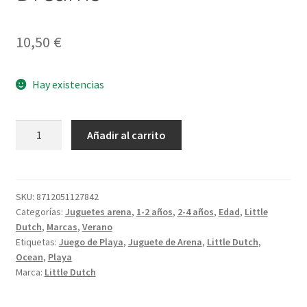
10,50
€
Hay existencias
Set
Añadir al carrito
playa
5
piezas
Ocean
SKU:
8712051127842
Categorías:
Juguetes arena
,
1-2 años
,
2-4 años
,
Edad
,
Little
Dreams
Dutch
,
Marcas
,
Verano
cantidad
Etiquetas:
Juego de Playa
,
Juguete de Arena
,
Little Dutch
,
Ocean
,
Playa
Marca:
Little Dutch