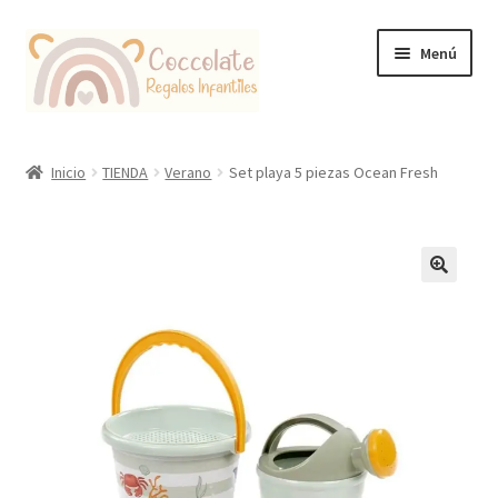
Ir
Ir
Menú
a
al
la
contenido
navegación
Tienda
Inicio
TIENDA
Verano
Set playa 5 piezas Ocean Fresh
Coccolate Puericultura y Juguetería Educativa
🔍