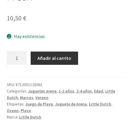
10,50
€
Hay existencias
Set
Añadir al carrito
playa
5
piezas
Ocean
SKU:
8712051128061
Categorías:
Juguetes arena
,
1-2 años
,
2-4 años
,
Edad
,
Little
Fresh
Dutch
,
Marcas
,
Verano
cantidad
Etiquetas:
Juego de Playa
,
Juguete de Arena
,
Little Dutch
,
Ocean
,
Playa
Marca:
Little Dutch