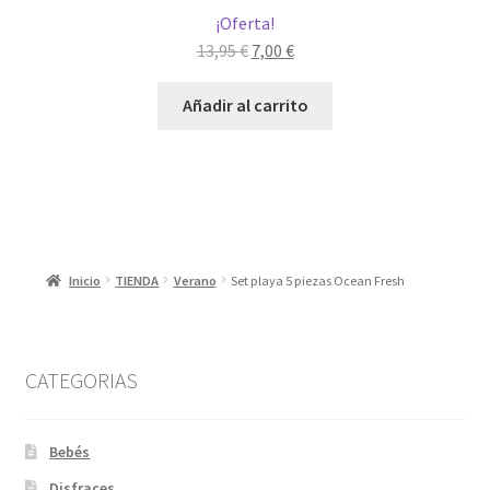
¡Oferta!
El
El
13,95
€
7,00
€
precio
precio
original
actual
Añadir al carrito
era:
es:
13,95 €.
7,00 €.
Inicio
TIENDA
Verano
Set playa 5 piezas Ocean Fresh
CATEGORIAS
Bebés
Disfraces