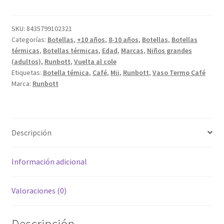
cantidad
SKU:
8435799102321
Categorías:
Botellas
,
+10 años
,
8-10 años
,
Botellas
,
Botellas
térmicas
,
Botellas térmicas
,
Edad
,
Marcas
,
Niños grandes
(adultos)
,
Runbott
,
Vuelta al cole
Etiquetas:
Botella témica
,
Café
,
Mii
,
Runbott
,
Vaso Termo Café
Marca:
Runbott
Descripción
Información adicional
Valoraciones (0)