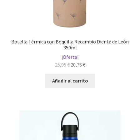
Botella Térmica con Boquilla Recambio Diente de León
350ml
¡Oferta!
El
El
25,95
€
20,76
€
precio
precio
original
actual
Añadir al carrito
era:
es:
25,95 €.
20,76 €.