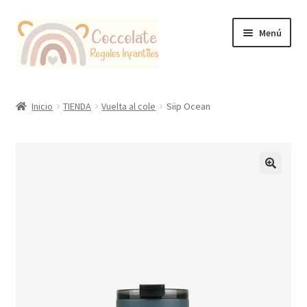
Ir
Ir
Menú
a
al
la
contenido
navegación
Tienda
Inicio
TIENDA
Vuelta al cole
Siip Ocean
Coccolate Puericultura y Juguetería Educativa
🔍