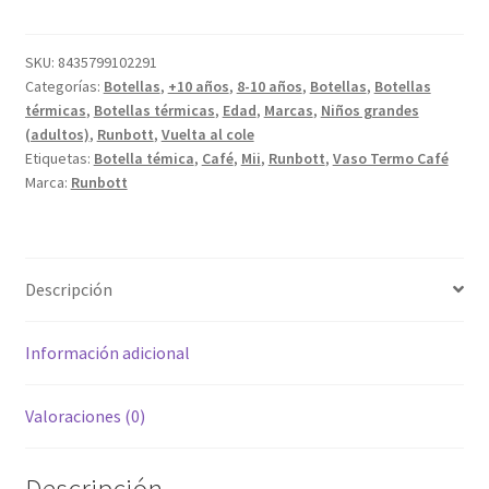
cantidad
SKU:
8435799102291
Categorías:
Botellas
,
+10 años
,
8-10 años
,
Botellas
,
Botellas
térmicas
,
Botellas térmicas
,
Edad
,
Marcas
,
Niños grandes
(adultos)
,
Runbott
,
Vuelta al cole
Etiquetas:
Botella témica
,
Café
,
Mii
,
Runbott
,
Vaso Termo Café
Marca:
Runbott
Descripción
Información adicional
Valoraciones (0)