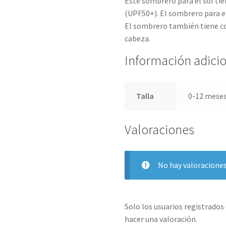
Este sombrero para el sol tien
(UPF50+). El sombrero para el
El sombrero también tiene co
cabeza.
Información adici
Talla
0-12 meses,
Valoraciones
No hay valoraciones
Solo los usuarios registrado
hacer una valoración.