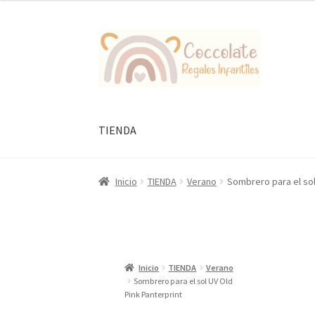
original
actual
era:
es:
Ir
Ir
17,99 €.
8,00 €.
a
al
la
contenido
navegación
TIENDA
Inicio
TIENDA
Verano
Sombrero para el sol
Inicio
TIENDA
Verano
Sombrero para el sol UV Old
Pink Panterprint