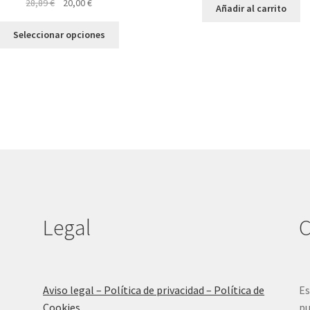
El
El
28,89
€
20,00
€
Añadir al carrito
precio
precio
Este
original
actual
Seleccionar opciones
producto
era:
es:
tiene
28,89 €.
20,00 €.
múltiples
variantes.
Las
opciones
se
pueden
elegir
en
la
página
Legal
C
de
producto
Aviso legal – Política de privacidad – Política de
Es
Cookies
pu