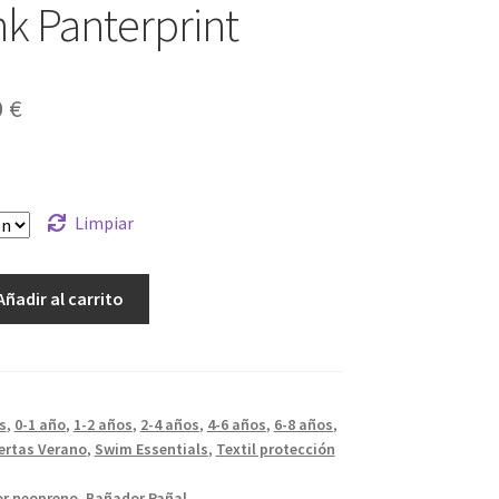
nk Panterprint
El
0
€
cio
precio
ginal
actual
es:
Limpiar
9 €.
8,00 €.
Añadir al carrito
s
,
0-1 año
,
1-2 años
,
2-4 años
,
4-6 años
,
6-8 años
,
ertas Verano
,
Swim Essentials
,
Textil protección
r neopreno
,
Bañador Pañal