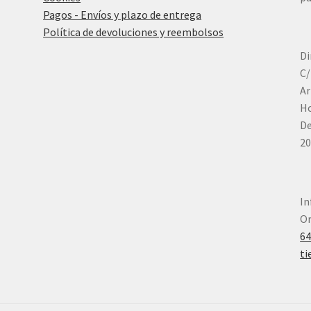
Pagos - Envíos y plazo de entrega
Política de devoluciones y reembolsos
Di
C/
Ar
Ho
De
20
In
Or
6
ti