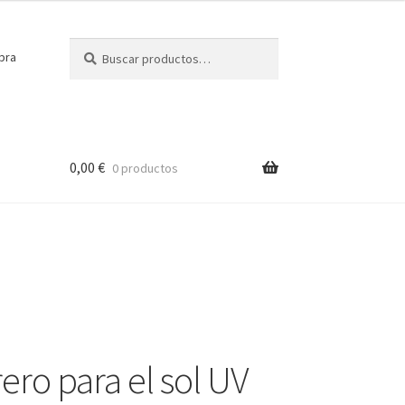
Buscar
Buscar
pra
por:
0,00
€
0 productos
ro para el sol UV