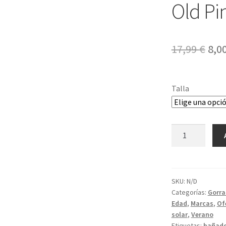
Old Pi
El
17,99
€
8,0
pre
ori
Talla
era:
17,9
Sombrero
para
el
sol
UV
SKU:
N/D
Categorías:
Gorra
Old
Edad
,
Marcas
,
Of
Pink
solar
,
Verano
Panterprint
Etiquetas:
bañado