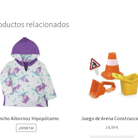
oductos relacionados
ncho Albornoz Hipopótamo
Juego de Arena Construcci
14,99
€
¡OFERTA!