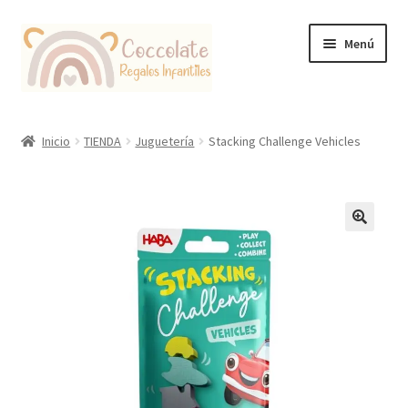
Ir
Ir
Menú
a
al
la
contenido
navegación
Tienda
Inicio
TIENDA
Juguetería
Stacking Challenge Vehicles
Coccolate Puericultura y Juguetería Educativa
🔍