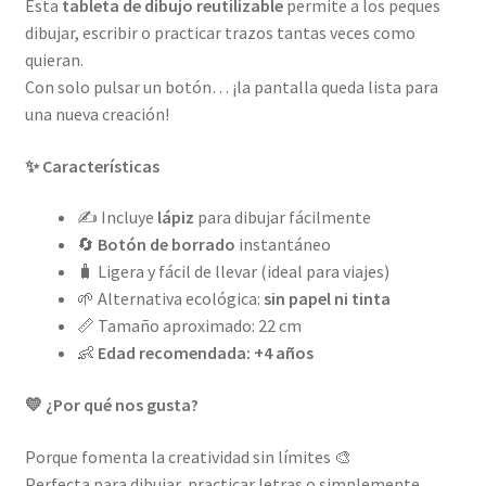
Esta
tableta de dibujo reutilizable
permite a los peques
dibujar, escribir o practicar trazos tantas veces como
quieran.
Con solo pulsar un botón… ¡la pantalla queda lista para
una nueva creación!
✨ Características
✍️ Incluye
lápiz
para dibujar fácilmente
🔄
Botón de borrado
instantáneo
🧳 Ligera y fácil de llevar (ideal para viajes)
🌱 Alternativa ecológica:
sin papel ni tinta
📏 Tamaño aproximado: 22 cm
👶
Edad recomendada: +4 años
💛 ¿Por qué nos gusta?
Porque fomenta la creatividad sin límites 🎨
Perfecta para dibujar, practicar letras o simplemente