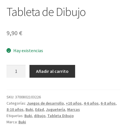
Tableta de Dibujo
9,90
€
Hay existencias
Tableta
Añadir al carrito
de
Dibujo
cantidad
SKU:
3700802103226
Categorías:
Juegos de desarrollo
,
+10 años
,
4-6 años
,
6-8 años
,
8-10 años
,
Buki
,
Edad
,
Juguetería
,
Marcas
Etiquetas:
Buki
,
dibujo
,
Tableta Dibujo
Marca:
Buki