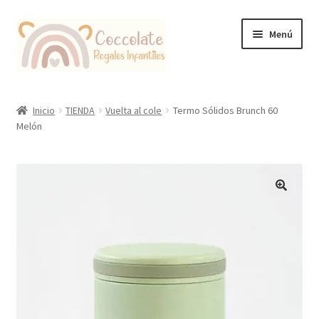
Ir
Ir
Menú
a
al
la
contenido
navegación
Tienda
Inicio
TIENDA
Vuelta al cole
Termo Sólidos Brunch 60
Melón
Coccolate Puericultura y Juguetería Educativa
🔍