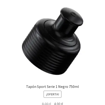
Tapón Sport Serie 1 Negro 750ml
¡OFERTA!
El
El
8,00
€
4,00
€