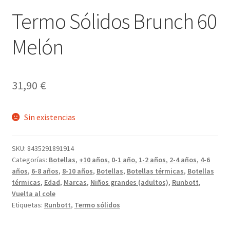
Termo Sólidos Brunch 60
Melón
31,90
€
Sin existencias
SKU:
8435291891914
Categorías:
Botellas
,
+10 años
,
0-1 año
,
1-2 años
,
2-4 años
,
4-6
años
,
6-8 años
,
8-10 años
,
Botellas
,
Botellas térmicas
,
Botellas
térmicas
,
Edad
,
Marcas
,
Niños grandes (adultos)
,
Runbott
,
Vuelta al cole
Etiquetas:
Runbott
,
Termo sólidos