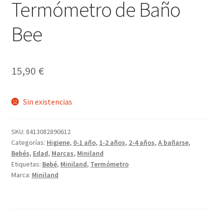
Termómetro de Baño
Bee
15,90
€
Sin existencias
SKU:
8413082890612
Categorías:
Higiene
,
0-1 año
,
1-2 años
,
2-4 años
,
A bañarse
,
Bebés
,
Edad
,
Marcas
,
Miniland
Etiquetas:
Bebé
,
Miniland
,
Termómetro
Marca:
Miniland