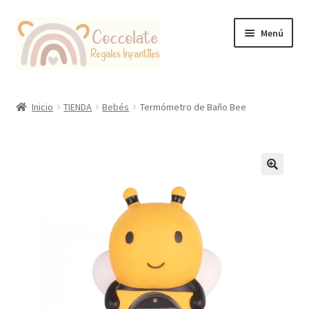
Ir
Ir
Menú
a
al
la
contenido
navegación
Tienda
Inicio
TIENDA
Bebés
Termómetro de Baño Bee
Coccolate Puericultura y Juguetería Educativa
🔍