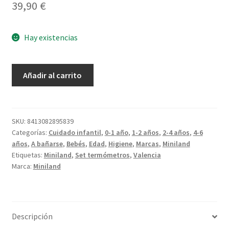
39,90
€
Hay existencias
ThermoKit
Añadir al carrito
Valencia
cantidad
SKU:
8413082895839
Categorías:
Cuidado infantil
,
0-1 año
,
1-2 años
,
2-4 años
,
4-6
años
,
A bañarse
,
Bebés
,
Edad
,
Higiene
,
Marcas
,
Miniland
Etiquetas:
Miniland
,
Set termómetros
,
Valencia
Marca:
Miniland
Descripción