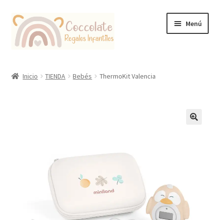
Ir
Ir
Menú
a
al
la
contenido
navegación
Tienda
Inicio
TIENDA
Bebés
ThermoKit Valencia
Coccolate Puericultura y Juguetería Educativa
🔍