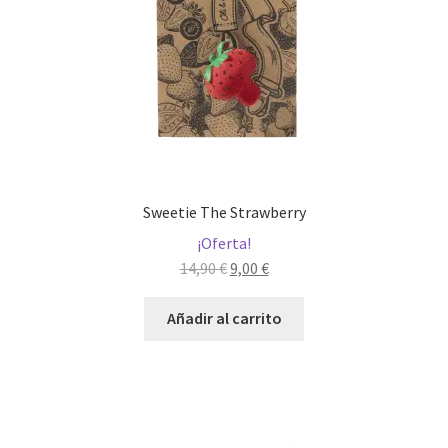
Sweetie The Strawberry
¡Oferta!
El
El
14,90
€
9,00
€
precio
precio
original
actual
Añadir al carrito
era:
es:
14,90 €.
9,00 €.