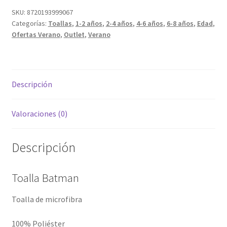
era:
es:
SKU:
8720193999067
10,95 €.
6,00 €.
Categorías:
Toallas
,
1-2 años
,
2-4 años
,
4-6 años
,
6-8 años
,
Edad
,
Ofertas Verano
,
Outlet
,
Verano
Descripción
Valoraciones (0)
Descripción
Toalla Batman
Toalla de microfibra
100% Poliéster