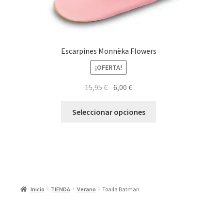
Escarpines Monnëka Flowers
¡OFERTA!
El
El
15,95
€
6,00
€
precio
precio
Este
original
actual
Seleccionar opciones
producto
era:
es:
tiene
15,95 €.
6,00 €.
múltiples
variantes.
Las
opciones
Inicio
TIENDA
Verano
Toalla Batman
se
pueden
elegir