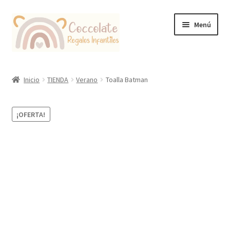
Ir
Ir
Menú
a
al
la
contenido
navegación
Tienda
Inicio
TIENDA
Verano
Toalla Batman
Coccolate Puericultura y Juguetería Educativa
¡OFERTA!