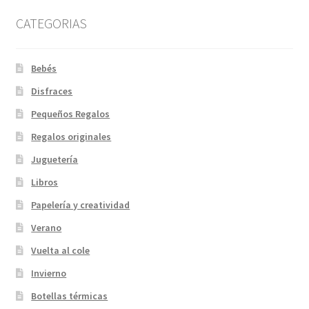
en
CATEGORIAS
la
página
de
Bebés
producto
Disfraces
Pequeños Regalos
Regalos originales
Juguetería
Libros
Papelería y creatividad
Verano
Vuelta al cole
Invierno
Botellas térmicas