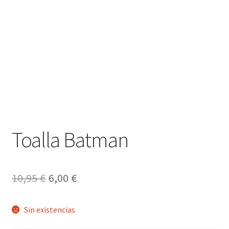
Toalla Batman
El
El
10,95
€
6,00
€
precio
precio
Sin existencias
original
actual