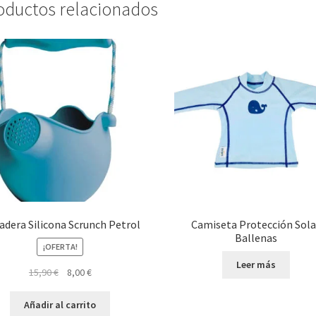
oductos relacionados
adera Silicona Scrunch Petrol
Camiseta Protección Sola
Ballenas
¡OFERTA!
Leer más
El
El
15,90
€
8,00
€
precio
precio
original
actual
Añadir al carrito