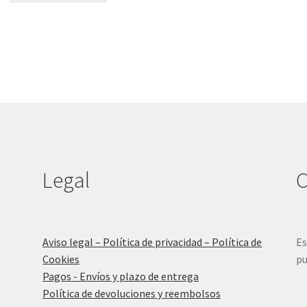
era:
es:
15,90 €.
8,00 €.
Legal
C
Aviso legal – Política de privacidad – Política de
Es
Cookies
pu
Pagos - Envíos y plazo de entrega
Política de devoluciones y reembolsos