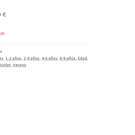
El
0
€
cio
precio
ias
ginal
actual
es:
4
5 €.
6,00 €.
as
,
1-2 años
,
2-4 años
,
4-6 años
,
6-8 años
,
Edad
,
Outlet
,
Verano