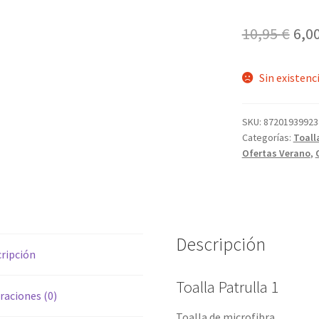
El
10,95
€
6,0
pre
Sin existenc
ori
era:
SKU:
87201939923
10,9
Categorías:
Toall
Ofertas Verano
,
Descripción
ripción
Toalla Patrulla 1
raciones (0)
Toalla de microfibra