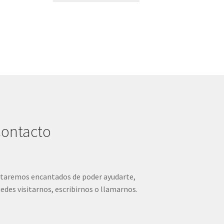
era:
es:
tiene
17,95 €.
8,00 €.
múltiples
variantes.
Las
opciones
se
pueden
elegir
en
la
página
ontacto
de
producto
taremos encantados de poder ayudarte,
edes visitarnos, escribirnos o llamarnos.