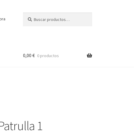
Buscar
Buscar
pra
por:
0,00
€
0 productos
Patrulla 1