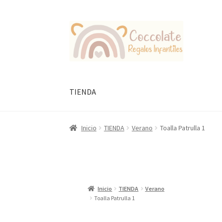
Ir
Ir
a
al
la
contenido
navegación
TIENDA
Inicio
TIENDA
Verano
Toalla Patrulla 1
Inicio
TIENDA
Verano
Toalla Patrulla 1