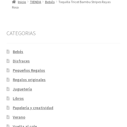
Inicio
TIENDA
Bebés
Toquilla Tricot Bambu Stripes Rayas
Rosa
CATEGORIAS
Bebés
Disfraces
Pequeños Regalos
Regalos originales
Juguetería
Libros
Papelería y creatividad
Verano
Vuelta al cole