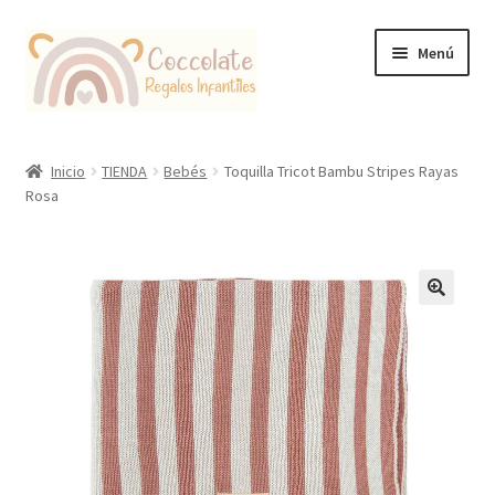
Ir
Ir
Menú
a
al
la
contenido
navegación
Tienda
Inicio
TIENDA
Bebés
Toquilla Tricot Bambu Stripes Rayas
Rosa
Coccolate Puericultura y Juguetería Educativa
🔍