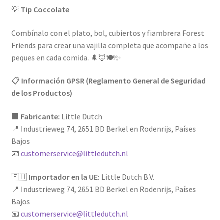
💡
Tip Coccolate
Combínalo con el plato, bol, cubiertos y fiambrera Forest
Friends para crear una vajilla completa que acompañe a los
peques en cada comida. 🌲🦊🍽️✨
📋
Información GPSR (Reglamento General de Seguridad
de los Productos)
🏢
Fabricante:
Little Dutch
📍 Industrieweg 74, 2651 BD Berkel en Rodenrijs, Países
Bajos
📧
customerservice@littledutch.nl
🇪🇺
Importador en la UE:
Little Dutch B.V.
📍 Industrieweg 74, 2651 BD Berkel en Rodenrijs, Países
Bajos
📧
customerservice@littledutch.nl