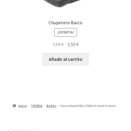
Chupetero Barco
¡OFERTA!
El
El
7,50
€
3,50
€
precio
precio
original
actual
Añadir al carrito
era:
es:
7,50 €.
3,50 €.
Inicio
TIENDA
Bebés
Vaso Infantil Mio 250ml Forest Friends