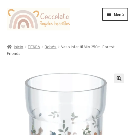
Ir
Ir
Menú
a
al
la
contenido
navegación
Tienda
Inicio
TIENDA
Bebés
Vaso Infantil Mio 250ml Forest
Friends
Coccolate Puericultura y Juguetería Educativa
🔍