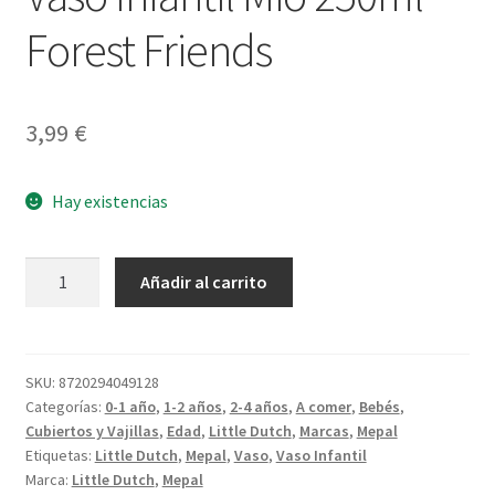
Forest Friends
3,99
€
Hay existencias
Vaso
Añadir al carrito
Infantil
Mio
250ml
Forest
SKU:
8720294049128
Categorías:
0-1 año
,
1-2 años
,
2-4 años
,
A comer
,
Bebés
,
Friends
Cubiertos y Vajillas
,
Edad
,
Little Dutch
,
Marcas
,
Mepal
cantidad
Etiquetas:
Little Dutch
,
Mepal
,
Vaso
,
Vaso Infantil
Marca:
Little Dutch
,
Mepal