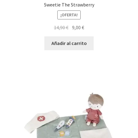
Sweetie The Strawberry
¡OFERTA!
El
El
14,90
€
9,00
€
precio
precio
original
actual
Añadir al carrito
era:
es:
14,90 €.
9,00 €.