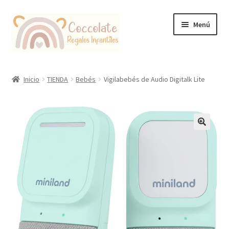
Ir
Ir
Menú
a
al
la
contenido
navegación
Tienda
Inicio
TIENDA
Bebés
Vigilabebés de Audio Digitalk Lite
Coccolate Puericultura y Juguetería Educativa
🔍