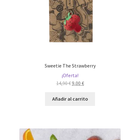
Sweetie The Strawberry
¡Oferta!
El
El
14,90
€
9,00
€
precio
precio
original
actual
Añadir al carrito
era:
es:
14,90 €.
9,00 €.