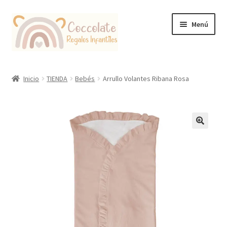
Ir
Ir
Menú
a
al
la
contenido
navegación
Tienda
Inicio
TIENDA
Bebés
Arrullo Volantes Ribana Rosa
Coccolate Puericultura y Juguetería Educativa
🔍