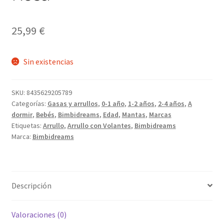
25,99
€
Sin existencias
SKU:
8435629205789
Categorías:
Gasas y arrullos
,
0-1 año
,
1-2 años
,
2-4 años
,
A
dormir
,
Bebés
,
Bimbidreams
,
Edad
,
Mantas
,
Marcas
Etiquetas:
Arrullo
,
Arrullo con Volantes
,
Bimbidreams
Marca:
Bimbidreams
Descripción
Valoraciones (0)