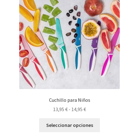
Cuchillo para Niños
Rango
13,95
€
-
14,95
€
de
Este
precios:
Seleccionar opciones
producto
desde
tiene