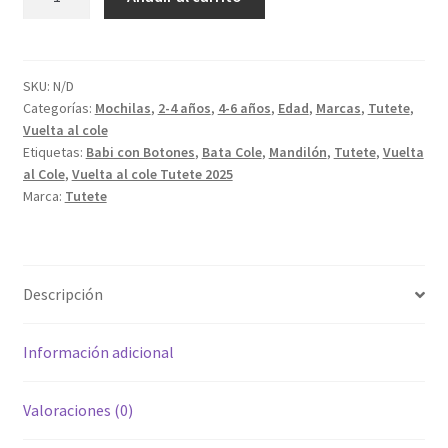
con
Botones
Magical
Forest
SKU:
N/D
Categorías:
Mochilas
,
2-4 años
,
4-6 años
,
Edad
,
Marcas
,
Tutete
,
cantidad
Vuelta al cole
Etiquetas:
Babi con Botones
,
Bata Cole
,
Mandilón
,
Tutete
,
Vuelta
al Cole
,
Vuelta al cole Tutete 2025
Marca:
Tutete
Descripción
Información adicional
Valoraciones (0)