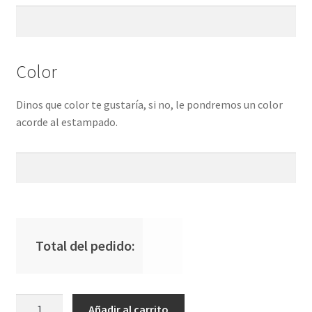
Color
Dinos que color te gustaría, si no, le pondremos un color
acorde al estampado.
Total del pedido:
Babi
Añadir al carrito