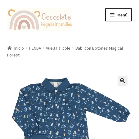
Ir
Ir
Menú
a
al
la
contenido
navegación
Tienda
Inicio
TIENDA
Vuelta al cole
Babi con Botones Magical
Forest
Coccolate Puericultura y Juguetería Educativa
🔍