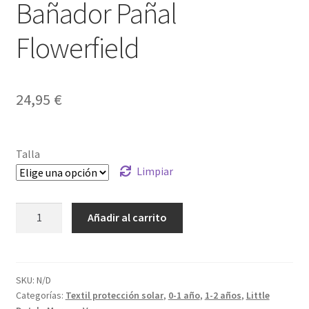
Bañador Pañal
Flowerfield
24,95
€
Talla
Limpiar
Bañador
Añadir al carrito
Pañal
Flowerfield
cantidad
SKU:
N/D
Categorías:
Textil protección solar
,
0-1 año
,
1-2 años
,
Little