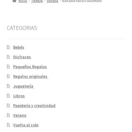
Inicio
TIENDA
Verano
Bañador Pañal Flowerfield
CATEGORIAS
Bebés
Disfraces
Pequeños Regalos
Regalos originales
Juguetería
Libros
Papelería y creatividad
Verano
Vuelta al cole