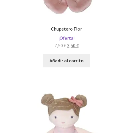
Chupetero Flor
¡Oferta!
El
El
7,50
€
3,50
€
precio
precio
original
actual
Añadir al carrito
era:
es:
7,50 €.
3,50 €.