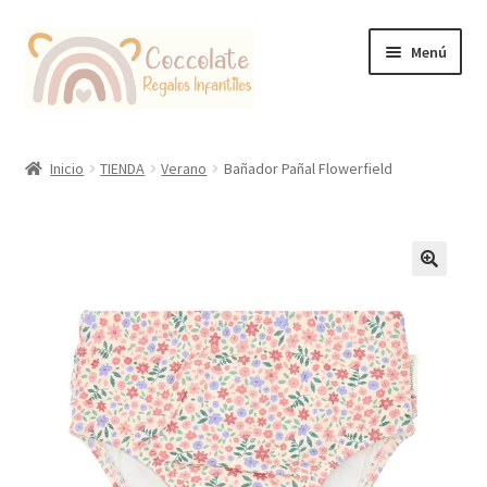
Ir
Ir
Menú
a
al
la
contenido
navegación
Tienda
Inicio
TIENDA
Verano
Bañador Pañal Flowerfield
Coccolate Puericultura y Juguetería Educativa
🔍