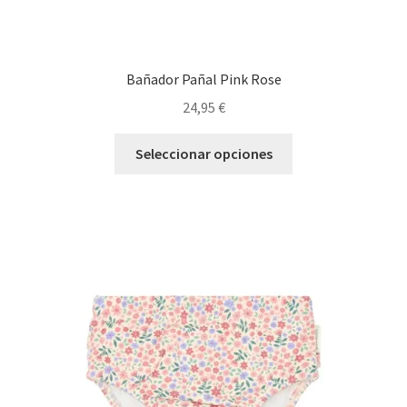
Bañador Pañal Pink Rose
24,95
€
Este
Seleccionar opciones
producto
tiene
múltiples
variantes.
Las
opciones
se
pueden
elegir
en
la