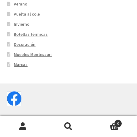
Verano
Vuelta al cole
Invierno
Botellas térmicas
Decoración
Muebles Montessori
Marcas
0
Buscar
Buscar