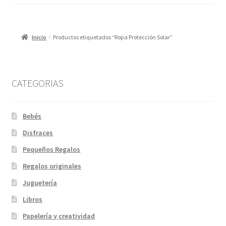
en
la
página
Inicio
Productos etiquetados “Ropa Protección Solar”
de
producto
CATEGORIAS
Bebés
Disfraces
Pequeños Regalos
Regalos originales
Juguetería
Libros
Papelería y creatividad