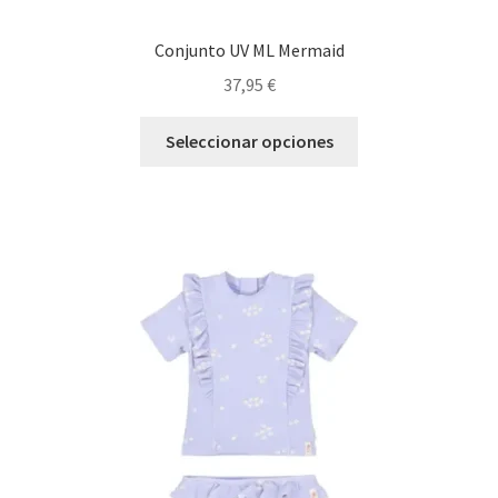
Conjunto UV ML Mermaid
37,95
€
Este
Seleccionar opciones
producto
tiene
múltiples
variantes.
Las
opciones
se
pueden
elegir
en
la
página
de