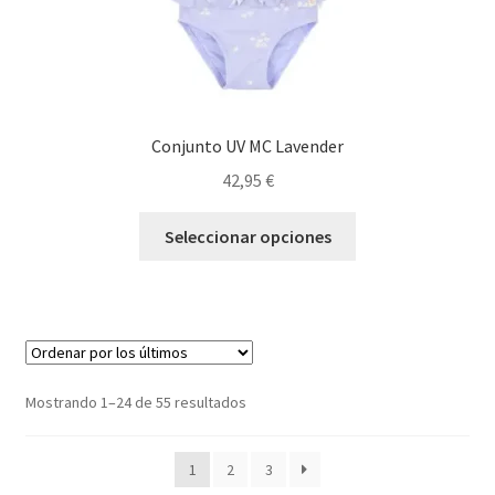
producto
Conjunto UV MC Lavender
42,95
€
Este
Seleccionar opciones
producto
tiene
múltiples
variantes.
Las
opciones
Ordenado
Mostrando 1–24 de 55 resultados
se
por
pueden
los
1
2
3
elegir
últimos