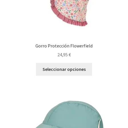
de
producto
Gorro Protección Flowerfield
24,95
€
Este
Seleccionar opciones
producto
tiene
múltiples
variantes.
Las
opciones
se
pueden