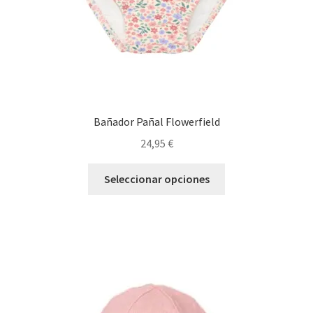
página
de
producto
Bañador Pañal Flowerfield
24,95
€
Este
Seleccionar opciones
producto
tiene
múltiples
variantes.
Las
opciones
se
pueden