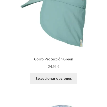
elegir
en
la
página
de
producto
Gorro Protección Green
24,95
€
Este
Seleccionar opciones
producto
tiene
múltiples
variantes.
Las