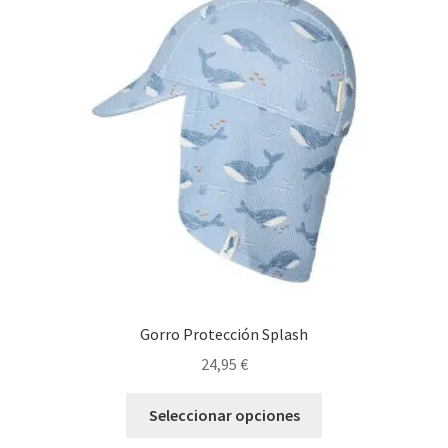
opciones
se
pueden
elegir
en
la
página
de
producto
Gorro Protección Splash
24,95
€
Este
Seleccionar opciones
producto