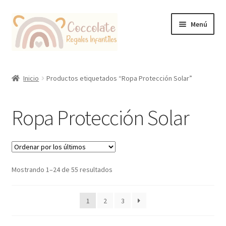
Ir
Ir
Menú
a
al
la
contenido
navegación
Tienda
Inicio
Productos etiquetados “Ropa Protección Solar”
Coccolate Puericultura y Juguetería Educativa
Ropa Protección Solar
Ordenado
Mostrando 1–24 de 55 resultados
por
los
1
2
3
últimos