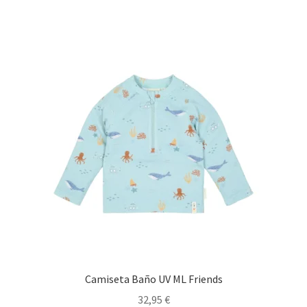
múltiples
variantes.
Las
opciones
se
pueden
elegir
en
la
página
de
producto
Camiseta Baño UV ML Friends
32,95
€