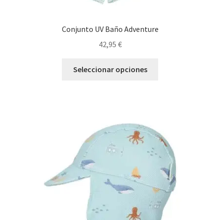
Conjunto UV Baño Adventure
42,95
€
Este
Seleccionar opciones
producto
tiene
múltiples
variantes.
Las
opciones
se
pueden
elegir
en
la
página