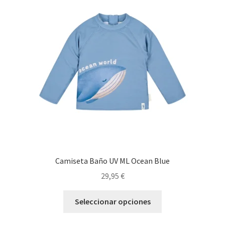
opciones
se
pueden
elegir
en
la
página
de
producto
Camiseta Baño UV ML Ocean Blue
29,95
€
Este
Seleccionar opciones
producto
tiene