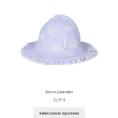
Las
opciones
se
pueden
elegir
en
la
página
de
producto
Gorro Lavender
21,95
€
Este
Seleccionar opciones
producto