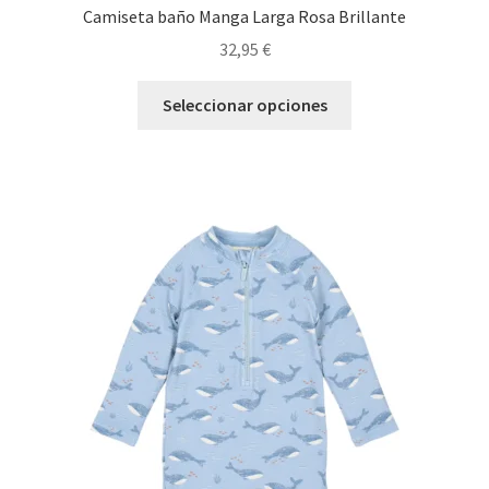
Camiseta baño Manga Larga Rosa Brillante
32,95
€
Este
Seleccionar opciones
producto
tiene
múltiples
variantes.
Las
opciones
se
pueden
elegir
en
la
página
de
producto