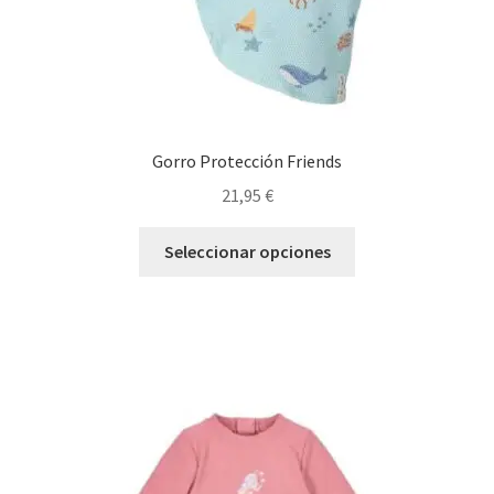
de
producto
Gorro Protección Friends
21,95
€
Este
Seleccionar opciones
producto
tiene
múltiples
variantes.
Las
opciones
se
pueden
elegir