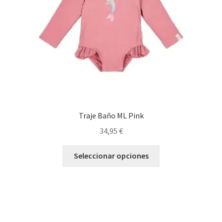
en
la
página
de
producto
Traje Baño ML Pink
34,95
€
Este
Seleccionar opciones
producto
tiene
múltiples
variantes.
Las