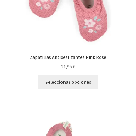
página
de
producto
Zapatillas Antideslizantes Pink Rose
21,95
€
Este
Seleccionar opciones
producto
tiene
múltiples
variantes.
Las
opciones
se