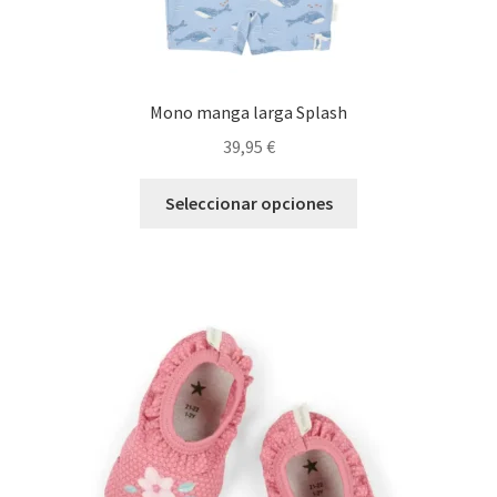
Mono manga larga Splash
39,95
€
Este
Seleccionar opciones
producto
tiene
múltiples
variantes.
Las
opciones
se
pueden
elegir
en
la