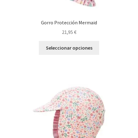
Gorro Protección Mermaid
21,95
€
Este
Seleccionar opciones
producto
tiene
múltiples
variantes.
Las
opciones
se
pueden
elegir
en
la
página