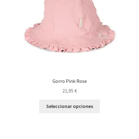
elegir
en
la
página
de
producto
Gorro Pink Rose
21,95
€
Este
Seleccionar opciones
producto
tiene
múltiples
variantes.