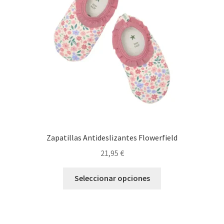
pueden
elegir
en
la
página
de
producto
Zapatillas Antideslizantes Flowerfield
21,95
€
Este
Seleccionar opciones
producto
tiene
múltiples
variantes.