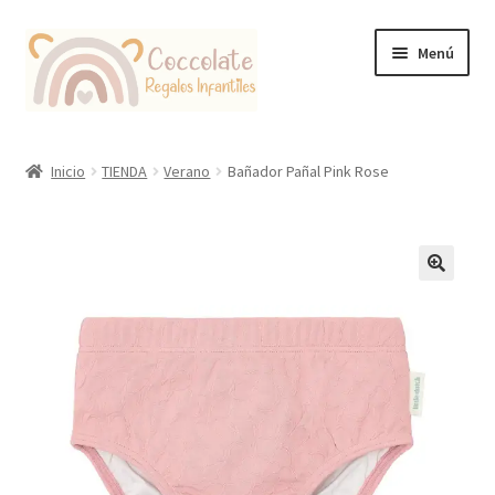
Ir
Ir
Menú
a
al
la
contenido
navegación
Tienda
Inicio
TIENDA
Verano
Bañador Pañal Pink Rose
Coccolate Puericultura y Juguetería Educativa
🔍