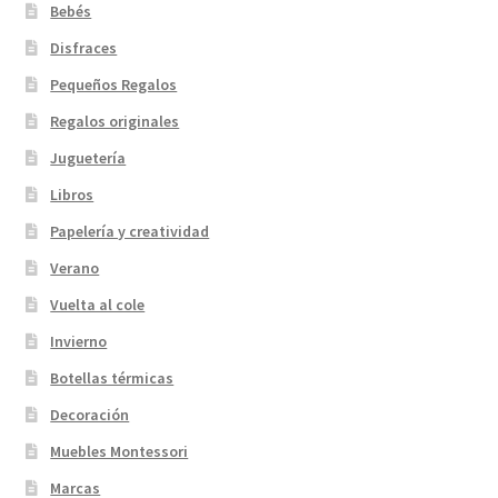
Bebés
Disfraces
Pequeños Regalos
Regalos originales
Juguetería
Libros
Papelería y creatividad
Verano
Vuelta al cole
Invierno
Botellas térmicas
Decoración
Muebles Montessori
Marcas