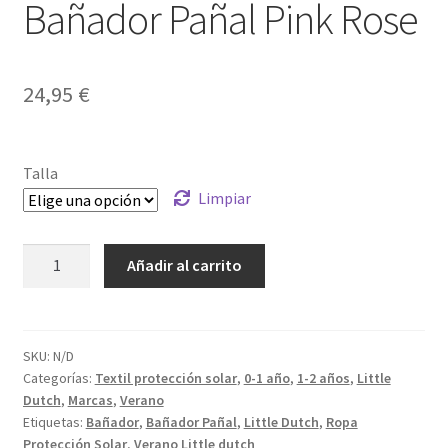
Bañador Pañal Pink Rose
24,95
€
Talla
Limpiar
Bañador
Añadir al carrito
Pañal
Pink
Rose
cantidad
SKU:
N/D
Categorías:
Textil protección solar
,
0-1 año
,
1-2 años
,
Little
Dutch
,
Marcas
,
Verano
Etiquetas:
Bañador
,
Bañador Pañal
,
Little Dutch
,
Ropa
Protección Solar
,
Verano Little dutch